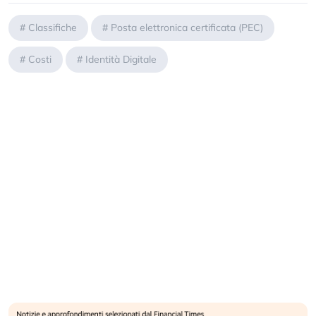
#
Classifiche
#
Posta elettronica certificata (PEC)
#
Costi
#
Identità Digitale