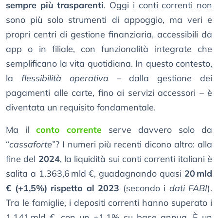
sempre più trasparenti
. Oggi i conti correnti non
sono più solo strumenti di appoggio, ma veri e
propri centri di gestione finanziaria, accessibili da
app o in filiale, con funzionalità integrate che
semplificano la vita quotidiana. In questo contesto,
la
flessibilità operativa
– dalla gestione dei
pagamenti alle carte, fino ai servizi accessori – è
diventata un requisito fondamentale.
Ma il
conto corrente
serve davvero solo da
“
cassaforte
”? I numeri più recenti dicono altro: alla
fine del
2024
, la liquidità sui conti correnti italiani è
salita a 1.363,6 mld €, guadagnando quasi
20 mld
€ (+1,5%) rispetto al 2023
(secondo i
dati FABI
).
Tra le famiglie, i depositi correnti hanno superato i
1.141 mld €, con un +1,1% su base annua. È un