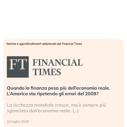
Russia e Cina pronti a spegnere Starlink. Gli
investitori stanno sottovalutando il rischio?
Gli investitori tech continuano a ignorare il rischio
geopolitico: il (…)
17 luglio 2026