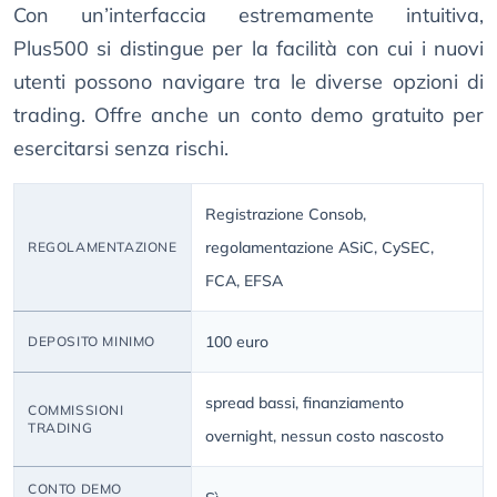
Con un’interfaccia estremamente intuitiva,
Plus500 si distingue per la facilità con cui i nuovi
utenti possono navigare tra le diverse opzioni di
trading. Offre anche un conto demo gratuito per
esercitarsi senza rischi.
Registrazione Consob,
regolamentazione ASiC, CySEC,
REGOLAMENTAZIONE
FCA, EFSA
100 euro
DEPOSITO MINIMO
spread bassi, finanziamento
COMMISSIONI
TRADING
overnight, nessun costo nascosto
CONTO DEMO