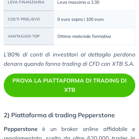
Leva massima a 1:30
LEVA FINANZIARIA
0 euro sopra i 100 euro
COSTI PRELIEVO
Ottimo materiale formativo
VANTAGGIO TOP
L’80% di conti di investitori al dettaglio perdono
denaro quando fanno trading di CFD con XTB S.A.
PROVA LA PIATTAFORMA DI TRADING DI
XTB
2) Piattaforma di trading Pepperstone
Pepperstone
è un broker online affidabile e
regolamentato, scelto da oltre 620.000 trader in