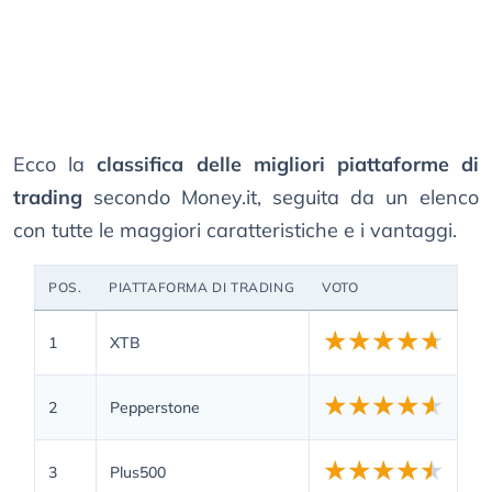
Ecco la
classifica delle migliori piattaforme di
trading
secondo Money.it, seguita da un elenco
con tutte le maggiori caratteristiche e i vantaggi.
POS.
PIATTAFORMA DI TRADING
VOTO
1
XTB
2
Pepperstone
3
Plus500