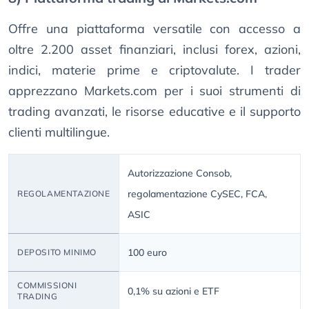
Offre una piattaforma versatile con accesso a
oltre 2.200 asset finanziari, inclusi forex, azioni,
indici, materie prime e criptovalute. I trader
apprezzano Markets.com per i suoi strumenti di
trading avanzati, le risorse educative e il supporto
clienti multilingue.
Autorizzazione Consob,
regolamentazione CySEC, FCA,
REGOLAMENTAZIONE
ASIC
100 euro
DEPOSITO MINIMO
COMMISSIONI
0,1% su azioni e ETF
TRADING