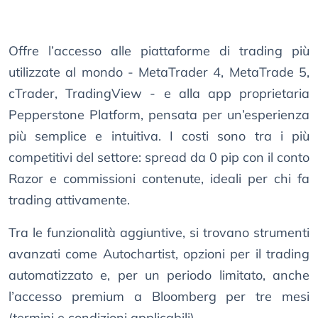
Offre l’accesso alle piattaforme di trading più
utilizzate al mondo - MetaTrader 4, MetaTrade 5,
cTrader, TradingView - e alla app proprietaria
Pepperstone Platform, pensata per un’esperienza
più semplice e intuitiva. I costi sono tra i più
competitivi del settore: spread da 0 pip con il conto
Razor e commissioni contenute, ideali per chi fa
trading attivamente.
Tra le funzionalità aggiuntive, si trovano strumenti
avanzati come Autochartist, opzioni per il trading
automatizzato e, per un periodo limitato, anche
l’accesso premium a Bloomberg per tre mesi
(termini e condizioni applicabili).