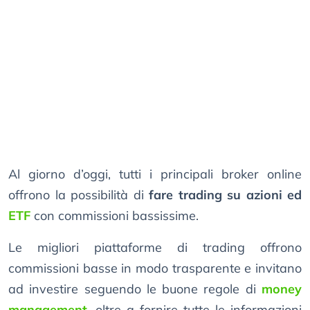
Al giorno d’oggi, tutti i principali broker online
offrono la possibilità di
fare trading su azioni ed
ETF
con commissioni bassissime.
Le migliori piattaforme di trading offrono
commissioni basse in modo trasparente e invitano
ad investire seguendo le buone regole di
money
management
, oltre a fornire tutte le informazioni