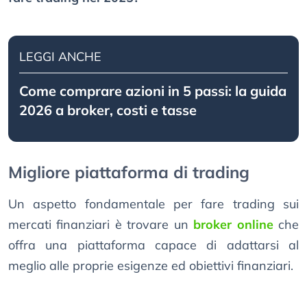
LEGGI ANCHE
Come comprare azioni in 5 passi: la guida
2026 a broker, costi e tasse
Migliore piattaforma di trading
Un aspetto fondamentale per fare trading sui
mercati finanziari è trovare un
broker online
che
offra una piattaforma capace di adattarsi al
meglio alle proprie esigenze ed obiettivi finanziari.