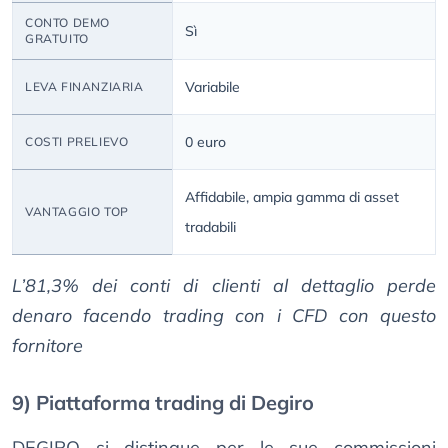
CONTO DEMO
Sì
GRATUITO
Variabile
LEVA FINANZIARIA
0 euro
COSTI PRELIEVO
Affidabile, ampia gamma di asset
VANTAGGIO TOP
tradabili
L’81,3% dei conti di clienti al dettaglio perde
denaro facendo trading con i CFD con questo
fornitore
9) Piattaforma trading di Degiro
DEGIRO si distingue per le sue commissioni