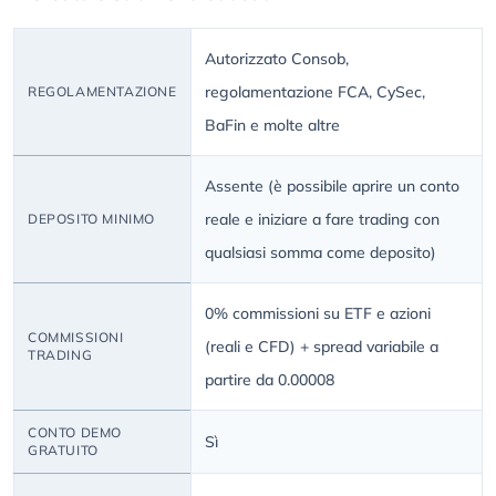
Autorizzato Consob,
regolamentazione FCA, CySec,
REGOLAMENTAZIONE
BaFin e molte altre
Assente (è possibile aprire un conto
reale e iniziare a fare trading con
DEPOSITO MINIMO
qualsiasi somma come deposito)
0% commissioni su ETF e azioni
COMMISSIONI
(reali e CFD) + spread variabile a
TRADING
partire da 0.00008
CONTO DEMO
Sì
GRATUITO