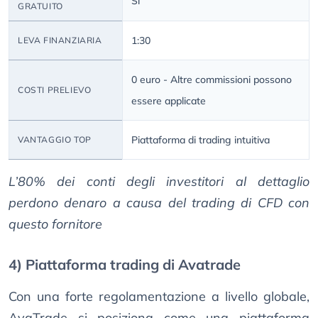
Sì
GRATUITO
1:30
LEVA FINANZIARIA
0 euro - Altre commissioni possono
COSTI PRELIEVO
essere applicate
Piattaforma di trading intuitiva
VANTAGGIO TOP
L’80% dei conti degli investitori al dettaglio
perdono denaro a causa del trading di CFD con
questo fornitore
4) Piattaforma trading di Avatrade
Con una forte regolamentazione a livello globale,
AvaTrade si posiziona come una piattaforma