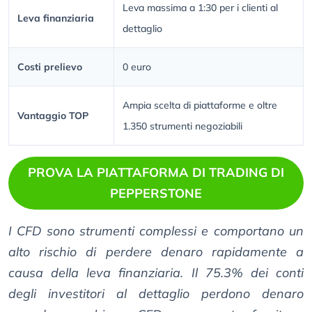
Leva massima a 1:30 per i clienti al
Leva finanziaria
dettaglio
Costi prelievo
0 euro
Ampia scelta di piattaforme e oltre
Vantaggio TOP
1.350 strumenti negoziabili
PROVA LA PIATTAFORMA DI TRADING DI
PEPPERSTONE
I CFD sono strumenti complessi e comportano un
alto rischio di perdere denaro rapidamente a
causa della leva finanziaria. Il 75.3% dei conti
degli investitori al dettaglio perdono denaro