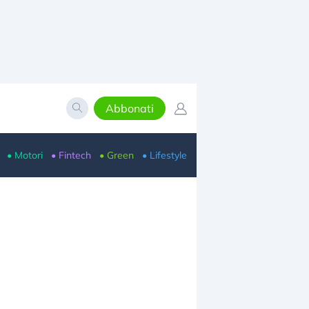
Abbonati
• Motori
• Fintech
• Green
• Lifestyle