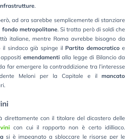
Infrastrutture
.
però, ad ora sarebbe semplicemente di stanziare
 il fondo metropolitane
. Si tratta però di soldi che
 città italiane, mentre Roma avrebbe bisogno da
o il sindaco già spinge il
Partito democratico
e
e appositi
emendamenti
alla legge di Bilancio da
a far emergere la contraddizione tra l’interesse
dente Meloni per la Capitale e il
mancato
i.
ini
à direttamente con il titolare del dicastero delle
vini
con cui il rapporto non è certo idilliaco.
ga
si è impegnato a sbloccare le risorse per le