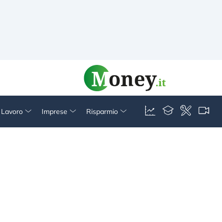
& Lavoro
Imprese
Risparmio