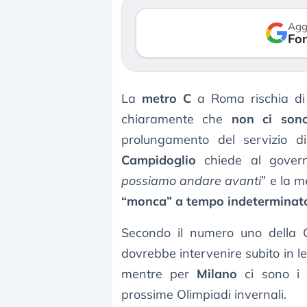
verso le (…)
Agg
Fon
3 agosto 2026
La
metro C
a Roma rischia di 
chiaramente che
non ci sono
prolungamento del servizio di
Campidoglio
chiede al governo
possiamo andare avanti
” e la 
“monca” a tempo indeterminat
Secondo il numero uno della C
dovrebbe intervenire subito in leg
mentre per
Milano
ci sono i
prossime Olimpiadi invernali.