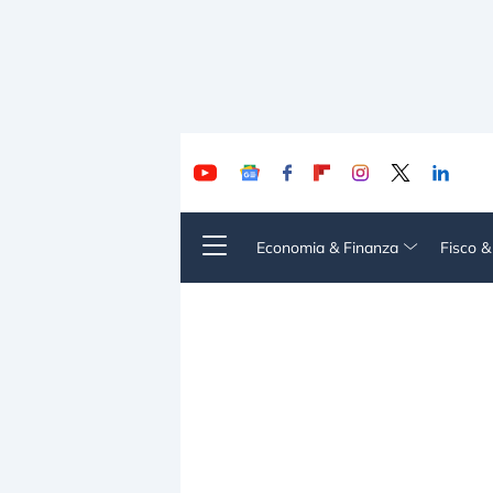
Economia & Finanza
Fisco 