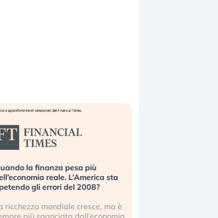
uando la finanza pesa più
Russia e Cina pronti
ell’economia reale. L’America sta
Starlink. Gli investit
ipetendo gli errori del 2008?
sottovalutando il ris
a ricchezza mondiale cresce, ma è
Gli investitori tech c
empre più sganciata dall’economia
ignorare il rischio geop