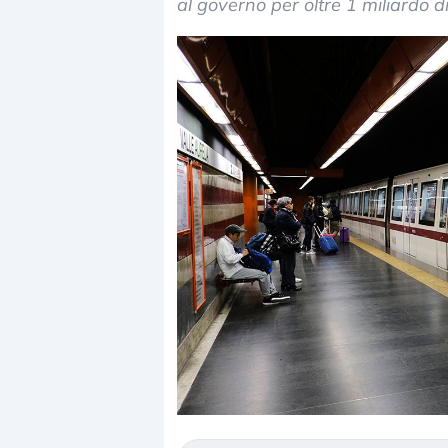
al governo per oltre 1 miliardo di
Dalle valutazioni estr
correzione. Cosa sta g
repricing degli asset?
Gli investitori stanno 
mostrando segni di s