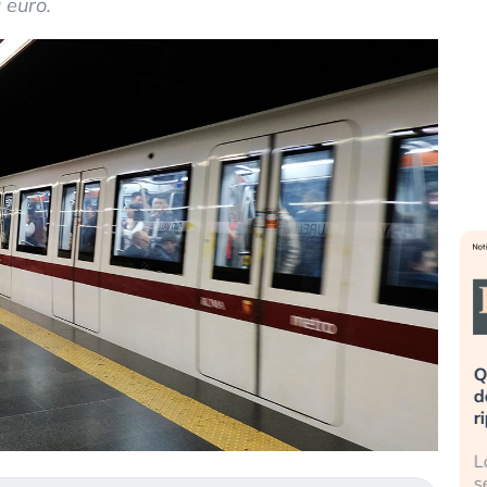
 euro.
eme alla
«La mia vita è rovinata». Investitori
Q
uidando il
in preda al panico dopo lo scoppio
d
della bolla AI
r
finalmente
Il crollo della bolla AI travolge il
L
tanchezza
Kospi, mentre gli investitori retail (…)
s