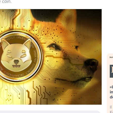
 coin.
reme alla
«La mia vita è rovinata». Investitori
guidando il
in preda al panico dopo lo scoppio
della bolla AI
 finalmente
Il crollo della bolla AI travolge il
tanchezza
Kospi, mentre gli investitori retail (…)