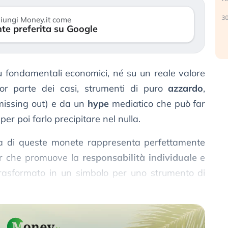
30 luglio 2026
iungi Money.it come
te preferita su Google
2
 fondamentali economici, né su un reale valore
ior parte dei casi, strumenti di puro
azzardo
,
missing out) e da un
hype
mediatico che può far
 per poi farlo precipitare nel nulla.
 di queste monete rappresenta perfettamente
er che promuove la
responsabilità individuale
e
rasformato in un simbolo per uno strumento di
guadagnano e la maggioranza perde tutto.