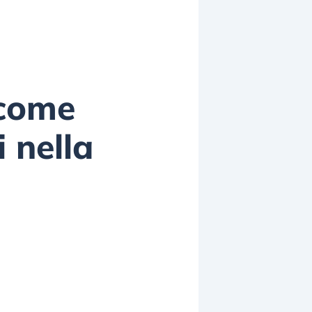
 come
 nella