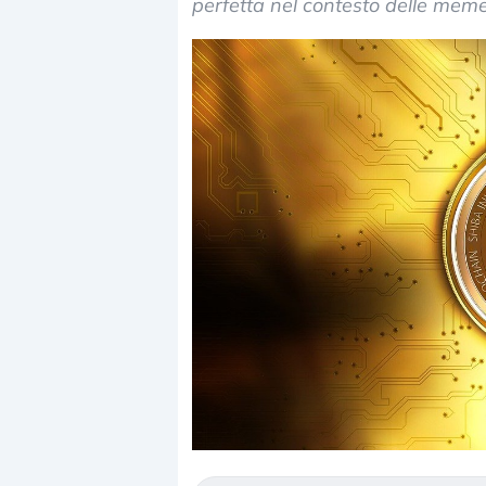
perfetta nel contesto delle meme
Dalle valutazioni est
correzione. Cosa sta 
repricing degli asset?
Gli investitori stanno
mostrando segni di s