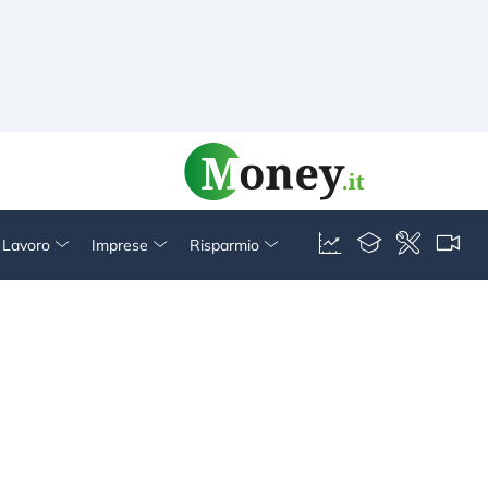
& Lavoro
Imprese
Risparmio