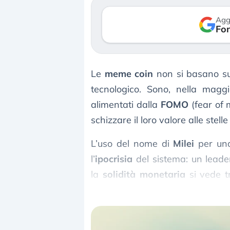
verso le (…)
Agg
Fon
3 agosto 2026
Le
meme coin
non si basano su
tecnologico. Sono, nella magg
alimentati dalla
FOMO
(fear of 
schizzare il loro valore alle stelle
L’uso del nome di
Milei
per una
l’
ipocrisia
del sistema: un lead
la
solidità monetaria
si vede t
speculazione
pura, dove pochi 