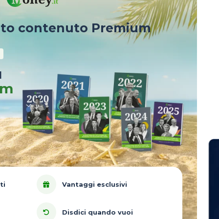
sto contenuto Premium
u
um
ti
Vantaggi esclusivi
Disdici quando vuoi