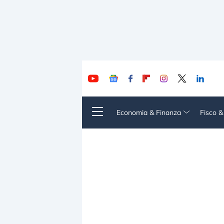
Economia & Finanza
Fisco 