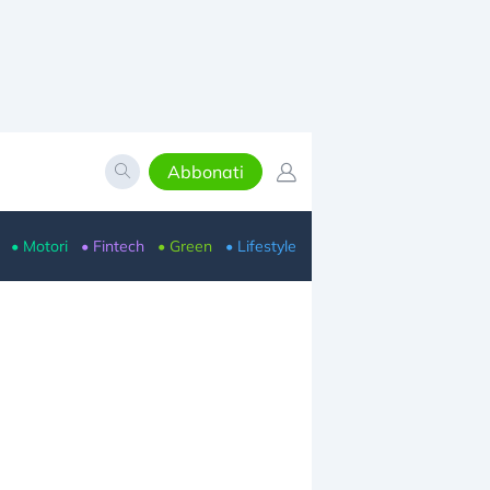
Abbonati
• Motori
• Fintech
• Green
• Lifestyle