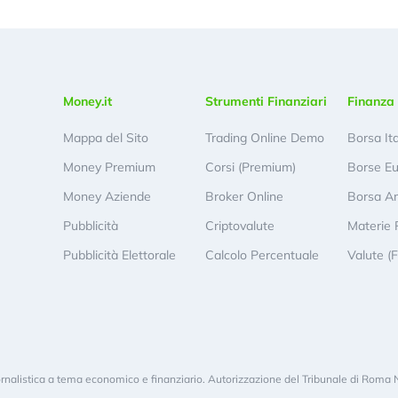
Money.it
Strumenti Finanziari
Finanza 
Mappa del Sito
Trading Online Demo
Borsa It
Money Premium
Corsi (Premium)
Borse E
Money Aziende
Broker Online
Borsa A
Pubblicità
Criptovalute
Materie 
Pubblicità Elettorale
Calcolo Percentuale
Valute (
rnalistica a tema economico e finanziario. Autorizzazione del Tribunale di Roma 