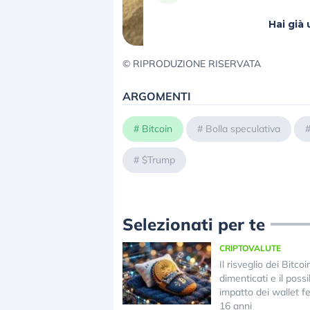
Hai gi
© RIPRODUZIONE RISERVATA
ARGOMENTI
#
Bitcoin
#
Bolla speculativa
#
$Trump
Selezionati per te
CRIPTOVALUTE
Il risveglio dei Bitcoi
dimenticati e il possi
impatto dei wallet f
16 anni