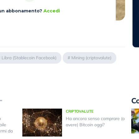
à un abbonamento?
Accedi
#
Libra (Stablecoin Facebook)
#
Mining (criptovalute)
Co
CRIPTOVALUTE
n
Ha ancora senso comprare (o
bile
avere) Bitcoin oggi?
ermi da