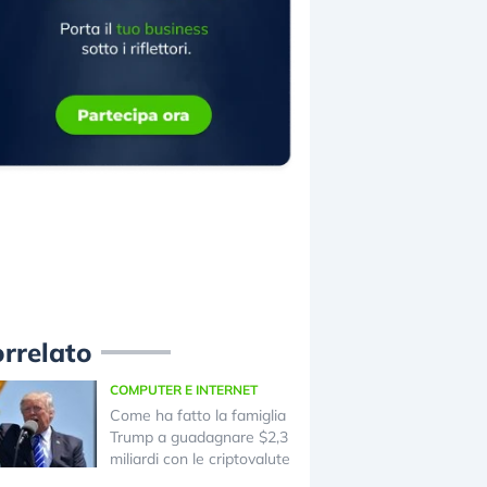
rrelato
COMPUTER E INTERNET
Come ha fatto la famiglia
Trump a guadagnare $2,3
miliardi con le criptovalute