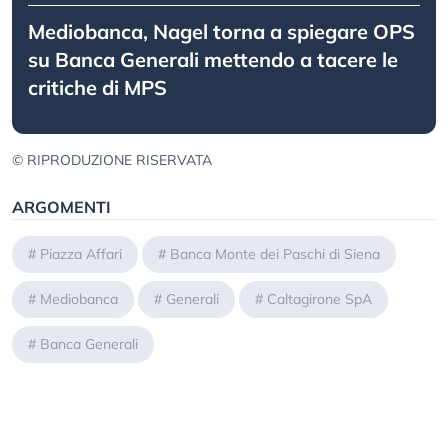
Mediobanca, Nagel torna a spiegare OPS
su Banca Generali mettendo a tacere le
critiche di MPS
© RIPRODUZIONE RISERVATA
ARGOMENTI
#
Piazza Affari
#
Banca Monte dei Paschi di Siena
#
Mediobanca
#
Generali
#
Caltagirone SpA
#
Banca Generali