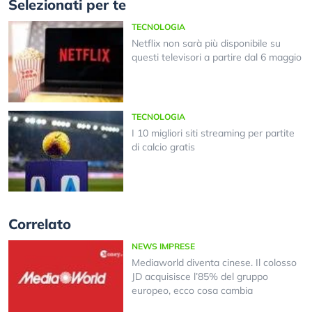
Selezionati per te
TECNOLOGIA
Netflix non sarà più disponibile su
questi televisori a partire dal 6 maggio
TECNOLOGIA
I 10 migliori siti streaming per partite
di calcio gratis
Correlato
NEWS IMPRESE
Mediaworld diventa cinese. Il colosso
JD acquisisce l’85% del gruppo
europeo, ecco cosa cambia