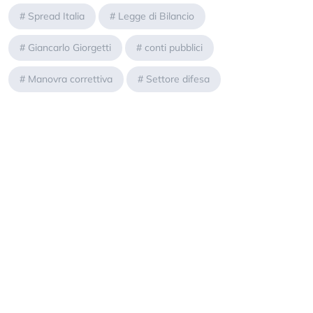
#
Spread Italia
#
Legge di Bilancio
#
Giancarlo Giorgetti
#
conti pubblici
#
Manovra correttiva
#
Settore difesa