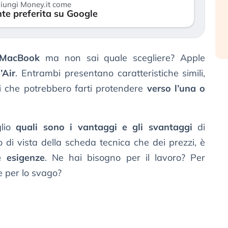
iungi Money.it come
reale. (…)
te preferita su Google
17
24 luglio 2026
 MacBook
ma non sai quale scegliere? Apple
’Air
. Entrambi presentano caratteristiche simili,
i che potrebbero farti protendere
verso l’una o
glio
quali sono i vantaggi e gli svantaggi
di
o di vista della scheda tecnica che dei prezzi, è
e esigenze
. Ne hai bisogno per il lavoro? Per
e per lo svago?