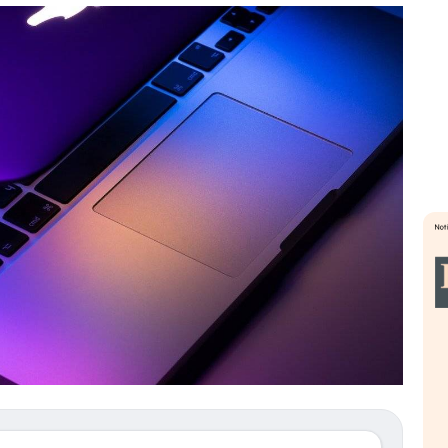
». Investitori
Quando la finanza pesa più
R
o lo scoppio
dell’economia reale. L’America sta
S
ripetendo gli errori del 2008?
s
travolge il
La ricchezza mondiale cresce, ma è
G
itori retail (…)
sempre più sganciata dall’economia
i