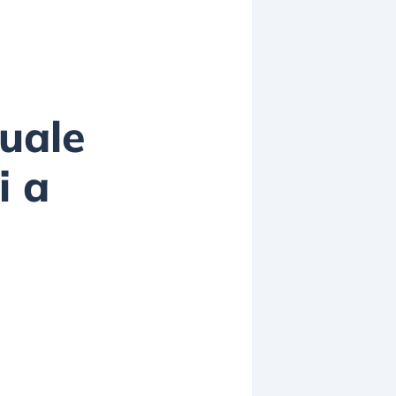
uale
i a