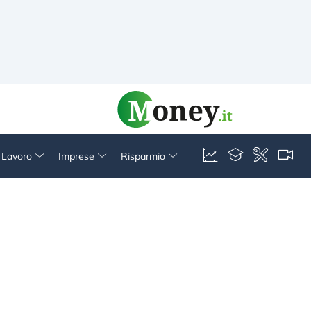
& Lavoro
Imprese
Risparmio