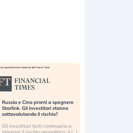
ussia e Cina pronti a spegnere
La grande operazion
tarlink. Gli investitori stanno
insabbiamento sui da
ottovalutando il rischio?
l’AI, spiegata sul Fi
li investitori tech continuano a
Le regole sulla trasp
gnorare il rischio geopolitico: il (…)
sembrano non valere 