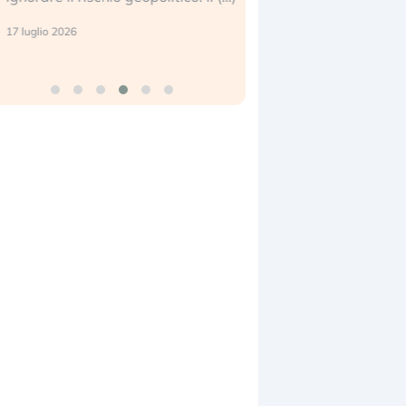
center e le big (…)
 luglio 2026
9 luglio 2026