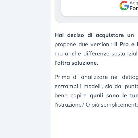
Agg
so le (…)
Fon
30 luglio 2026
gosto 2026
Hai deciso di acquistare un
propone due versioni:
il Pro e l
ma anche differenze sostanzial
l’altra soluzione
.
Prima di analizzare nel detta
entrambi i modelli, sia dal punt
bene capire
quali sono le tu
l’istruzione? O più semplicement