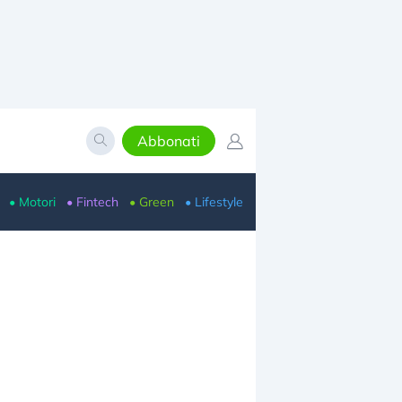
Abbonati
• Motori
• Fintech
• Green
• Lifestyle