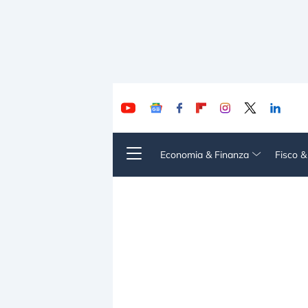
Economia & Finanza
Fisco 