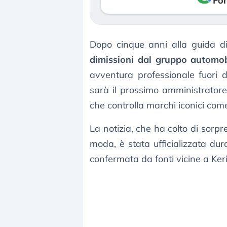
Fon
Dopo cinque anni alla guida d
dimissioni dal gruppo automobi
avventura professionale fuori 
sarà il prossimo amministrator
che controlla marchi iconici com
La notizia, che ha colto di sorpr
moda, è stata ufficializzata dur
confermata da fonti vicine a Ker