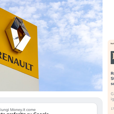
». Investitori
Quando la finanza pesa più
R
o lo scoppio
dell’economia reale. L’America sta
S
ripetendo gli errori del 2008?
s
travolge il
La ricchezza mondiale cresce, ma è
G
itori retail (…)
sempre più sganciata dall’economia
i
reale. (…)
17
iungi Money.it come
24 luglio 2026