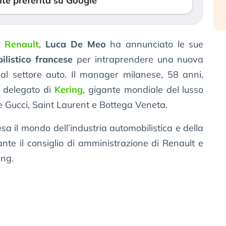
te preferita su Google
i
Renault
,
Luca De Meo
ha annunciato le sue
listico francese
per intraprendere una nuova
dal settore auto. Il manager milanese, 58 anni,
e delegato di
Kering
, gigante mondiale del lusso
e Gucci, Saint Laurent e Bottega Veneta.
esa il mondo dell’industria automobilistica e della
ante il consiglio di amministrazione di Renault e
ing.