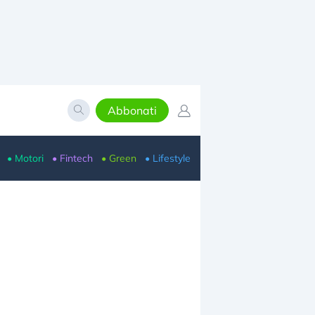
Abbonati
• Motori
• Fintech
• Green
• Lifestyle