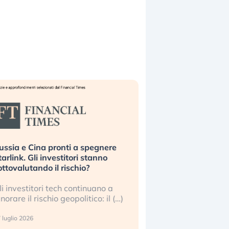
ussia e Cina pronti a spegnere
La grande operazion
tarlink. Gli investitori stanno
insabbiamento sui da
ottovalutando il rischio?
l’AI, spiegata sul Fi
li investitori tech continuano a
Le regole sulla trasp
gnorare il rischio geopolitico: il (…)
sembrano non valere 
center e le big (…)
 luglio 2026
9 luglio 2026