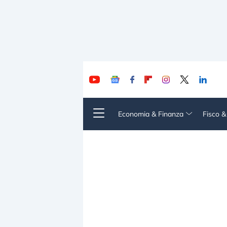
Economia & Finanza
Fisco 