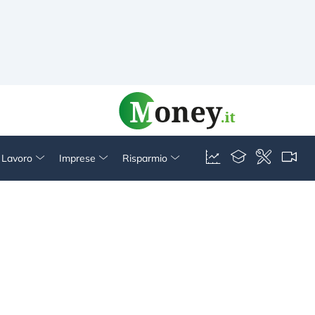
& Lavoro
Imprese
Risparmio