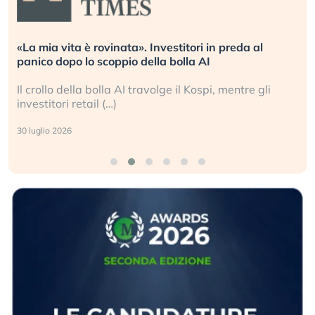
«La mia vita è rovinata». Investitori in preda al
panico dopo lo scoppio della bolla AI
Il crollo della bolla AI travolge il Kospi, mentre gli
investitori retail (…)
30 luglio 2026