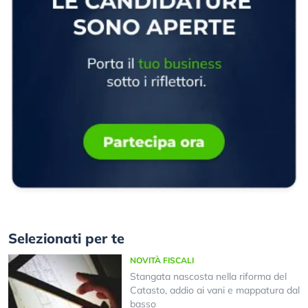
Selezionati per te
NOVITÀ FISCALI
Stangata nascosta nella riforma del
Catasto, addio ai vani e mappatura dal
basso