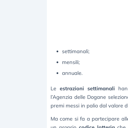
settimanali;
mensili;
annuale.
Le
estrazioni settimanali
hann
l’Agenzia delle Dogane seleziona
premi messi in palio dal valore 
Ma come si fa a partecipare all
un proprio
codice lotteria
che 