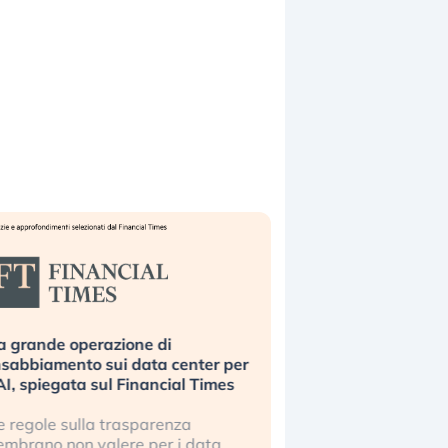
a grande operazione di
Bending Spoons non 
nsabbiamento sui data center per
la tecnologia europe
’AI, spiegata sul Financial Times
scalare?
e regole sulla trasparenza
Perché gli americani e 
embrano non valere per i data
stanno superando in 