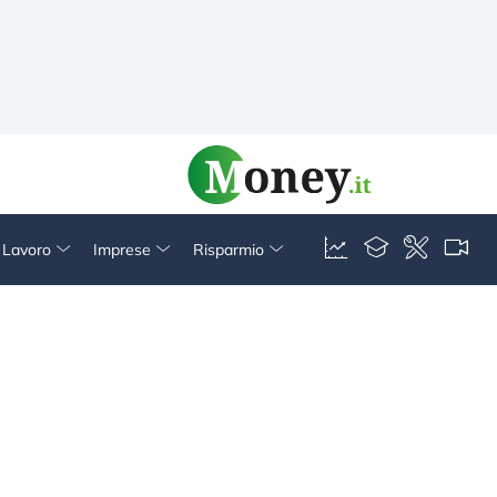
& Lavoro
Imprese
Risparmio