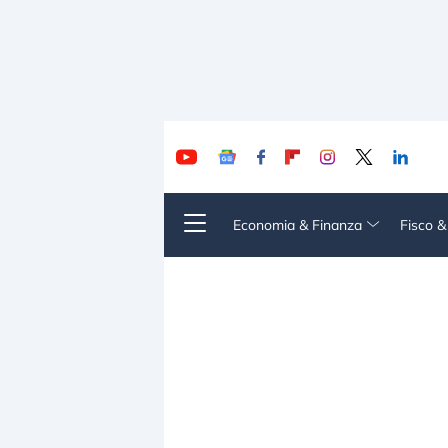
Economia & Finanza
Fisco 