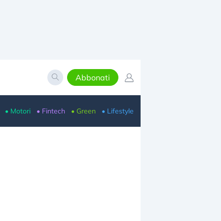
Abbonati
• Motori
• Fintech
• Green
• Lifestyle