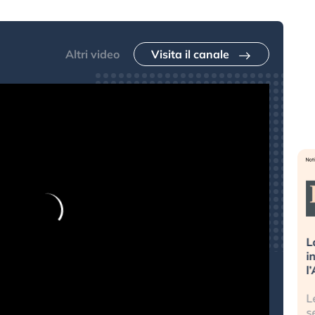
Altri video
Visita il canale
sa più
Russia e Cina pronti a spegnere
L
’America sta
Starlink. Gli investitori stanno
i
l 2008?
sottovalutando il rischio?
l
 cresce, ma è
Gli investitori tech continuano a
L
dall’economia
ignorare il rischio geopolitico: il (…)
s