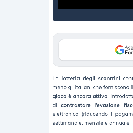
reale. (…)
luglio 2026
24 luglio 2026
Agg
Fon
La
lotteria degli scontrini
con
meno gli italiani che forniscono i
gioco è ancora attivo
. Introdot
di
contrastare l’evasione fisc
elettronico (riducendo i pagam
settimanale, mensile e annuale.