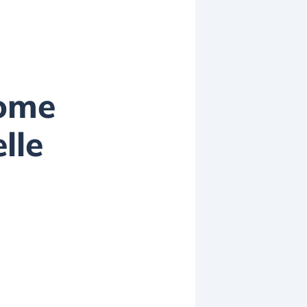
come
lle