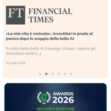
«La mia vita è rovinata». Investitori in preda al
panico dopo lo scoppio della bolla AI
Il crollo della bolla AI travolge il Kospi, mentre gli
investitori retail (…)
30 luglio 2026