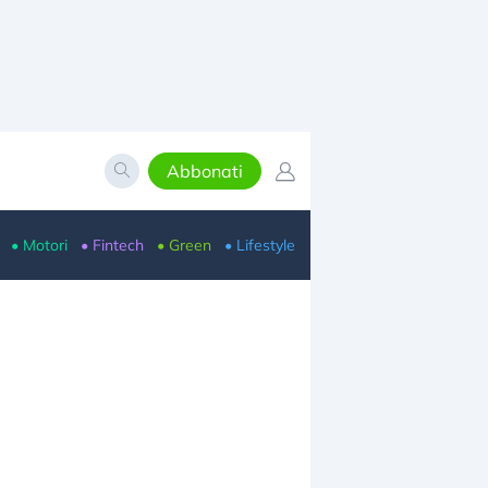
Abbonati
• Motori
• Fintech
• Green
• Lifestyle