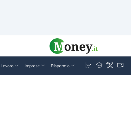
& Lavoro
Imprese
Risparmio