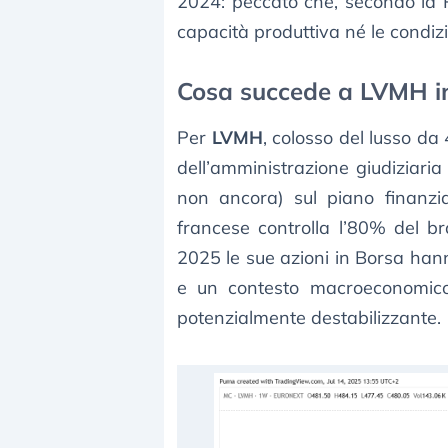
2024: peccato che, secondo la P
capacità produttiva né le condizi
Cosa succede a LVMH i
Per
LVMH
, colosso del lusso da 
dell’amministrazione giudiziari
non ancora) sul piano finanzia
francese controlla l’80% del b
2025 le sue azioni in Borsa han
e un contesto macroeconomico
potenzialmente destabilizzante.