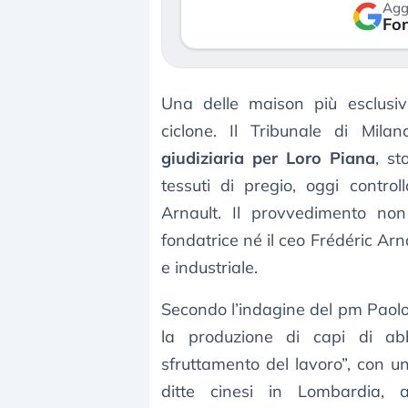
Agg
verso le (…)
Fon
3 agosto 2026
Una delle maison più esclusive
ciclone. Il Tribunale di Mi
giudiziaria per Loro Piana
, st
tessuti di pregio, oggi contr
Arnault. Il provvedimento non
fondatrice né il ceo Frédéric A
e industriale.
Secondo l’indagine del pm Paolo
la produzione di capi di ab
sfruttamento del lavoro”, con u
ditte cinesi in Lombardia, a