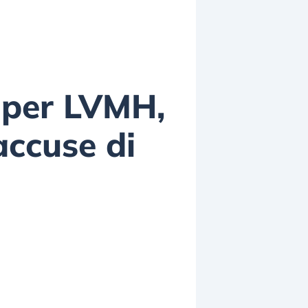
k per LVMH,
accuse di