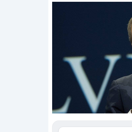
Dalle valutazioni estr
correzione. Cosa sta g
repricing degli asset?
Gli investitori stanno 
mostrando segni di s