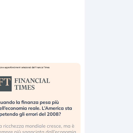
uando la finanza pesa più
Russia e Cina pronti
ell’economia reale. L’America sta
Starlink. Gli investit
ipetendo gli errori del 2008?
sottovalutando il ris
a ricchezza mondiale cresce, ma è
Gli investitori tech c
empre più sganciata dall’economia
ignorare il rischio geop