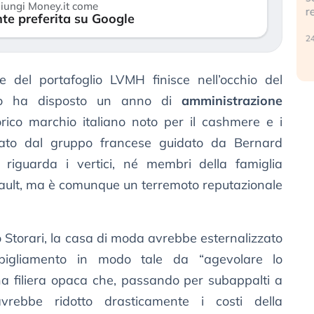
iungi Money.it come
r
te preferita su Google
30 luglio 2026
24
 del portafoglio LVMH finisce nell’occhio del
lano ha disposto un anno di
amministrazione
orico marchio italiano noto per il cashmere e i
ollato dal gruppo francese guidato da Bernard
 riguarda i vertici, né membri della famiglia
rnault, ma è comunque un terremoto reputazionale
 Storari, la casa di moda avrebbe esternalizzato
bigliamento in modo tale da “agevolare lo
na filiera opaca che, passando per subappalti a
vrebbe ridotto drasticamente i costi della