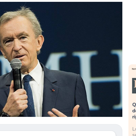
eme alla
«La mia vita è rovinata». Investitori
Q
uidando il
in preda al panico dopo lo scoppio
d
della bolla AI
r
finalmente
Il crollo della bolla AI travolge il
L
tanchezza
Kospi, mentre gli investitori retail (…)
s