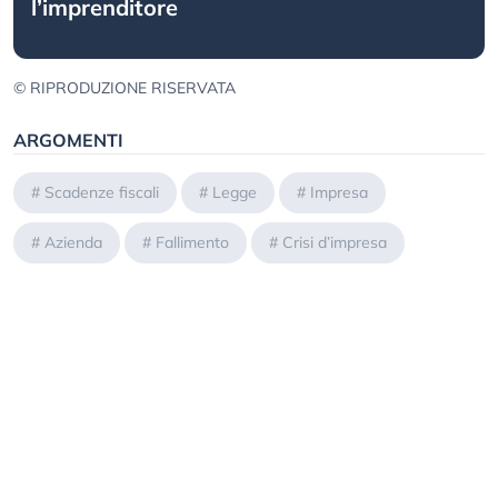
l’imprenditore
© RIPRODUZIONE RISERVATA
ARGOMENTI
#
Scadenze fiscali
#
Legge
#
Impresa
#
Azienda
#
Fallimento
#
Crisi d’impresa