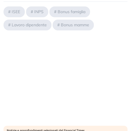
#
ISEE
#
INPS
#
Bonus famiglia
#
Lavoro dipendente
#
Bonus mamme