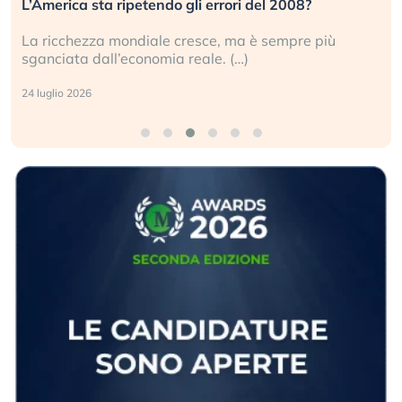
L’America sta ripetendo gli errori del 2008?
La ricchezza mondiale cresce, ma è sempre più
sganciata dall’economia reale. (…)
24 luglio 2026