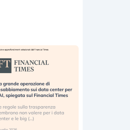
ending Spoons non basta. Perché
a tecnologia europea non riesce a
calare?
erché gli americani e i cinesi ci
tanno superando in ogni campo (…)
 luglio 2026