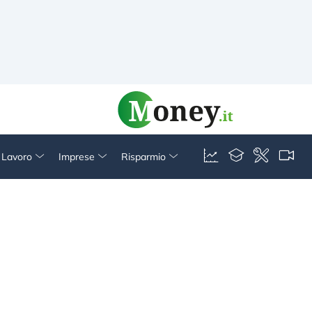
& Lavoro
Imprese
Risparmio