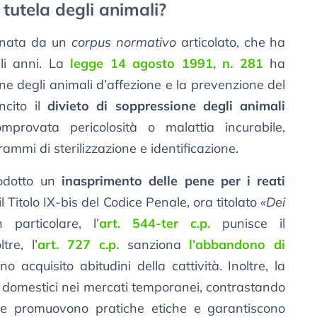
 tutela degli animali?
linata da un
corpus normativo
articolato, che ha
gli anni. La
legge 14 agosto 1991, n. 281
ha
one degli animali d’affezione e la prevenzione del
ncito il
divieto di soppressione degli animali
mprovata pericolosità o malattia incurabile,
mi di sterilizzazione e identificazione.
rodotto un
inasprimento delle pene per i reati
l Titolo IX-bis del Codice Penale, ora titolato
«Dei
n particolare, l’
art. 544-ter c.p.
punisce il
tre, l’
art. 727 c.p.
sanziona
l’abbandono di
 acquisito abitudini della cattività. Inoltre, la
i domestici nei mercati temporanei, contrastando
orme promuovono pratiche etiche e garantiscono