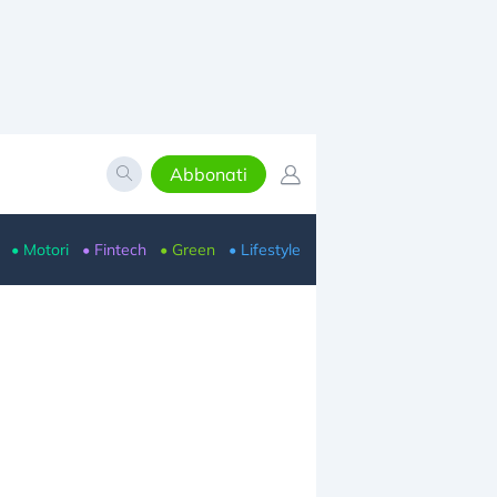
Abbonati
• Motori
• Fintech
• Green
• Lifestyle