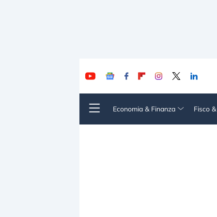
Economia & Finanza
Fisco 