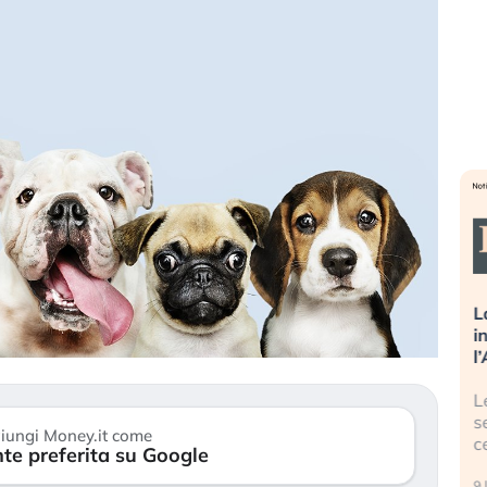
a spegnere
La grande operazione di
B
ri stanno
insabbiamento sui data center per
l
hio?
l’AI, spiegata sul Financial Times
s
ntinuano a
Le regole sulla trasparenza
P
litico: il (…)
sembrano non valere per i data
s
iungi Money.it come
center e le big (…)
te preferita su Google
2
9 luglio 2026