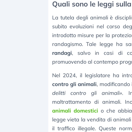
Quali sono le leggi sulla
La tutela degli animali è discip
subito evoluzioni nel corso de
introdotto misure per la protezi
randagismo. Tale legge ha sa
randagi
, salvo in casi di co
promuovendo al contempo program
Nel 2024, il legislatore ha int
contro gli animali
, modificando i
delitti contro gli animali»
. I
maltrattamento di animali. Inol
animali domestici
o che abbiano
legge vieta la vendita di animal
il traffico illegale. Queste n