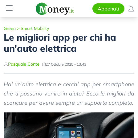
Abbonati
Green
>
Smart Mobility
Le migliori app per chi ha
un’auto elettrica
Pasquale Conte
27 Ottobre 2025 - 13:43
Hai un’auto elettrica e cerchi app per smartphone
che ti possano venire in aiuto? Ecco le migliori da
scaricare per avere sempre un supporto completo.