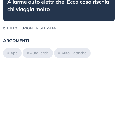
Allarme auto elettriche. Ecco cosa rischia
chi viaggia molto
© RIPRODUZIONE RISERVATA
ARGOMENTI
#
App
#
Auto Ibride
#
Auto Elettriche