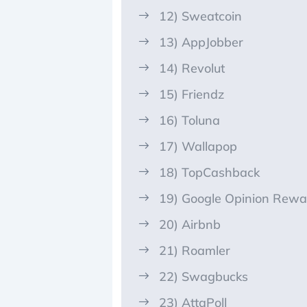
12) Sweatcoin
13) AppJobber
14) Revolut
15) Friendz
16) Toluna
17) Wallapop
18) TopCashback
19) Google Opinion Rewa
20) Airbnb
21) Roamler
22) Swagbucks
23) AttaPoll