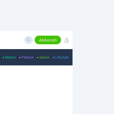
Abbonati
• Motori
• Fintech
• Green
• Lifestyle