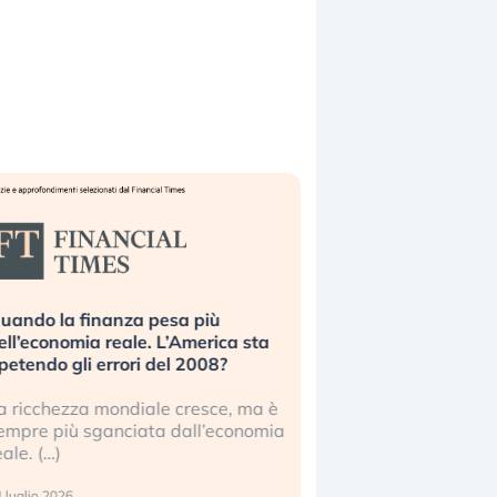
uando la finanza pesa più
Russia e Cina pronti
ell’economia reale. L’America sta
Starlink. Gli investit
ipetendo gli errori del 2008?
sottovalutando il ris
a ricchezza mondiale cresce, ma è
Gli investitori tech c
empre più sganciata dall’economia
ignorare il rischio geop
eale. (…)
17 luglio 2026
 luglio 2026