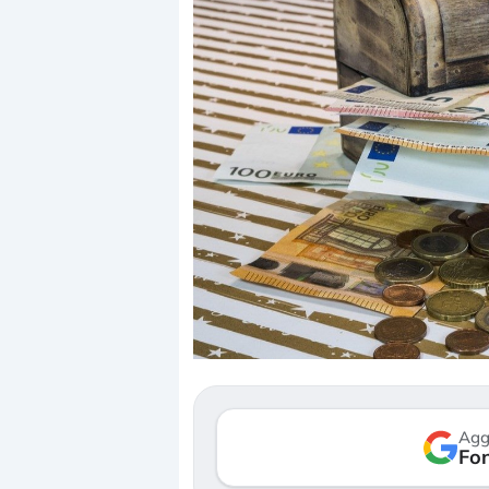
Dalle valutazioni estr
correzione. Cosa sta g
repricing degli asset?
Gli investitori stanno 
mostrando segni di s
Agg
verso le (…)
Fon
3 agosto 2026