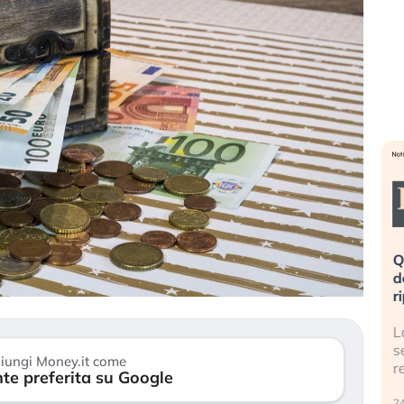
eme alla
«La mia vita è rovinata». Investitori
Q
uidando il
in preda al panico dopo lo scoppio
d
della bolla AI
r
finalmente
Il crollo della bolla AI travolge il
L
tanchezza
Kospi, mentre gli investitori retail (…)
s
iungi Money.it come
r
te preferita su Google
30 luglio 2026
24