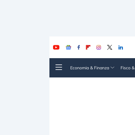
Economia & Finanza
Fisco 