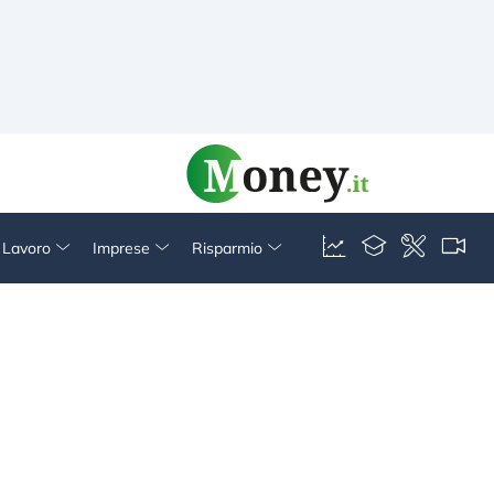
& Lavoro
Imprese
Risparmio