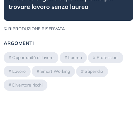
trovare lavoro senza laurea
© RIPRODUZIONE RISERVATA
ARGOMENTI
#
Opportunità di lavoro
#
Laurea
#
Professioni
#
Lavoro
#
Smart Working
#
Stipendio
#
Diventare ricchi