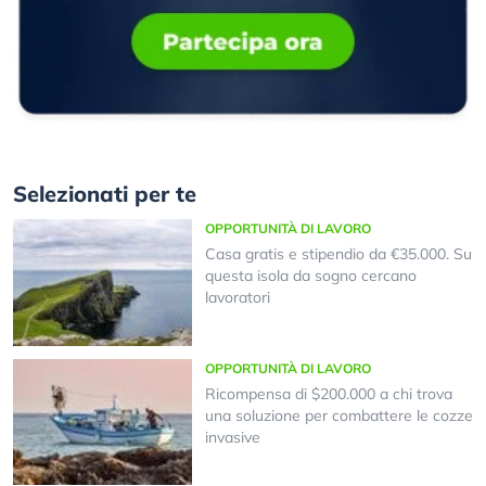
Selezionati per te
OPPORTUNITÀ DI LAVORO
Casa gratis e stipendio da €35.000. Su
questa isola da sogno cercano
lavoratori
OPPORTUNITÀ DI LAVORO
Ricompensa di $200.000 a chi trova
una soluzione per combattere le cozze
invasive