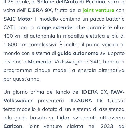
Il 25 aprile, al
Salone dell’Auto di Pechino
, sarà la
volta dell’
ID.ERA 9X
, frutto della
joint venture
con
SAIC Motor
. Il modello combina un pacco batterie
CATL con un
range extender
che garantisce oltre
400 km di autonomia in modalità elettrica e più di
1.600 km complessivi. È inoltre il primo veicolo al
mondo con sistema di
guida autonoma
sviluppato
insieme a
Momenta
. Volkswagen e SAIC hanno in
programma cinque modelli a energia alternativa
per quest’anno.
Un giorno prima del lancio dell’ID.ERA 9X,
FAW-
Volkswagen
presenterà l’
ID.AURA T6
. Questo
terzo modello è dotato di un sistema di assistenza
alla guida basato su
Lidar
, sviluppato attraverso
Carizon
, joint venture siglata nel 2023 da