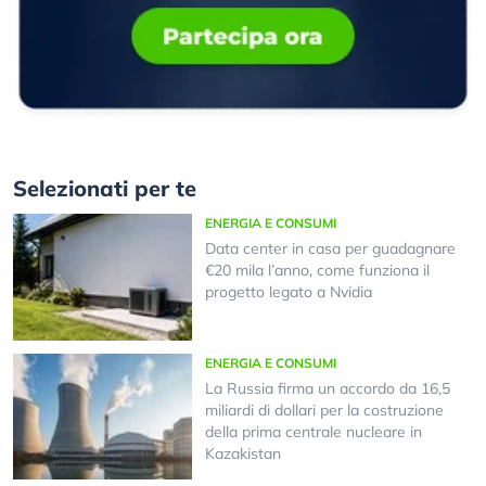
Selezionati per te
ENERGIA E CONSUMI
Data center in casa per guadagnare
€20 mila l’anno, come funziona il
progetto legato a Nvidia
ENERGIA E CONSUMI
La Russia firma un accordo da 16,5
miliardi di dollari per la costruzione
della prima centrale nucleare in
Kazakistan