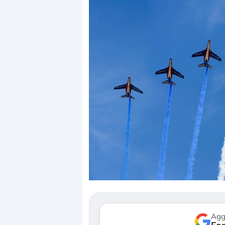
Dalle valutazioni estr
correzione. Cosa sta g
repricing degli asset?
Gli investitori stanno 
mostrando segni di s
verso le (…)
Agg
3 agosto 2026