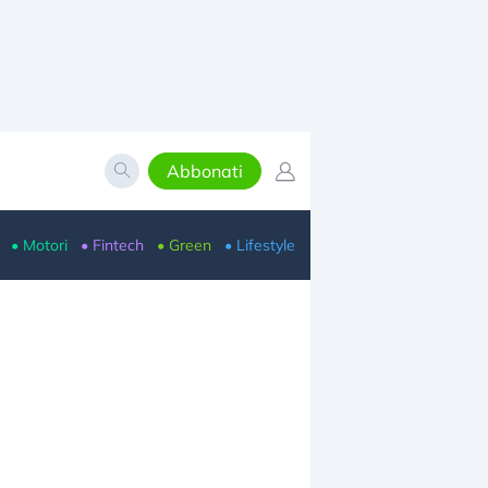
Abbonati
• Motori
• Fintech
• Green
• Lifestyle