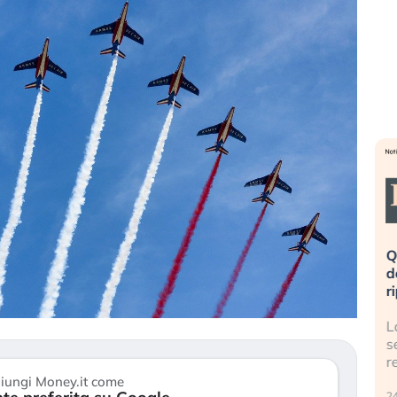
eme alla
«La mia vita è rovinata». Investitori
Q
uidando il
in preda al panico dopo lo scoppio
d
della bolla AI
r
finalmente
Il crollo della bolla AI travolge il
L
tanchezza
Kospi, mentre gli investitori retail (…)
s
r
30 luglio 2026
iungi Money.it come
24