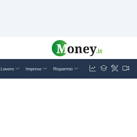
& Lavoro
Imprese
Risparmio