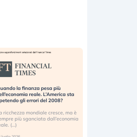
uando la finanza pesa più
Russia e Cina pronti
ell’economia reale. L’America sta
Starlink. Gli investit
ipetendo gli errori del 2008?
sottovalutando il ris
a ricchezza mondiale cresce, ma è
Gli investitori tech c
empre più sganciata dall’economia
ignorare il rischio geop
eale. (…)
17 luglio 2026
 luglio 2026