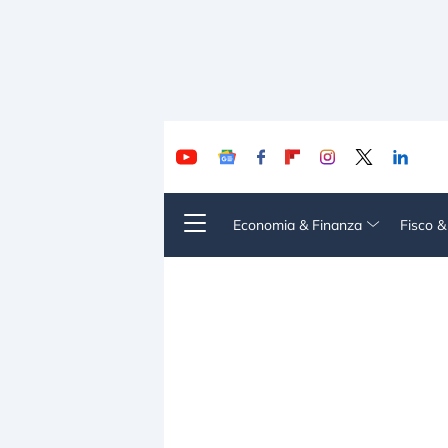
Economia & Finanza
Fisco 