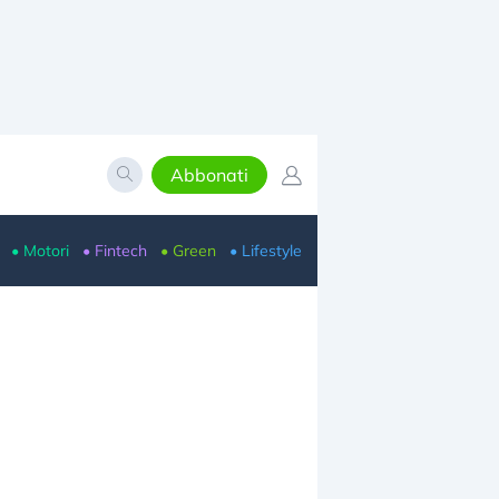
Abbonati
• Motori
• Fintech
• Green
• Lifestyle