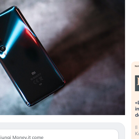
streme alla
«La mia vita è rovinata». Investitori
a guidando il
in preda al panico dopo lo scoppio
t?
della bolla AI
no finalmente
Il crollo della bolla AI travolge il
 stanchezza
Kospi, mentre gli investitori retail (…)
iungi Money.it come