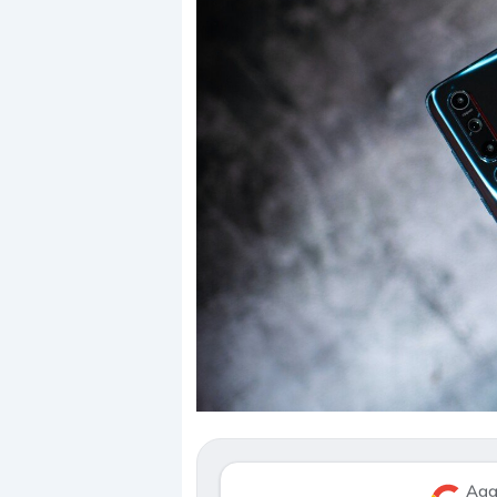
Dalle valutazioni e
correzione. Cosa st
repricing degli asse
Gli investitori stan
mostrando segni di
Agg