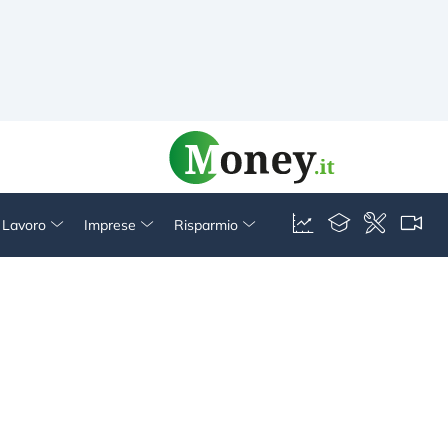
& Lavoro
Imprese
Risparmio