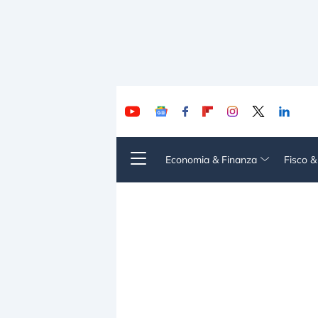
Economia & Finanza
Fisco 