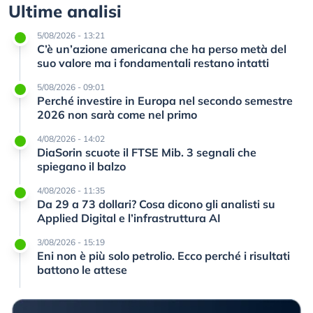
Ultime analisi
5/08/2026 - 13:21
C’è un’azione americana che ha perso metà del
suo valore ma i fondamentali restano intatti
5/08/2026 - 09:01
Perché investire in Europa nel secondo semestre
2026 non sarà come nel primo
4/08/2026 - 14:02
DiaSorin scuote il FTSE Mib. 3 segnali che
spiegano il balzo
4/08/2026 - 11:35
Da 29 a 73 dollari? Cosa dicono gli analisti su
Applied Digital e l’infrastruttura AI
3/08/2026 - 15:19
Eni non è più solo petrolio. Ecco perché i risultati
battono le attese