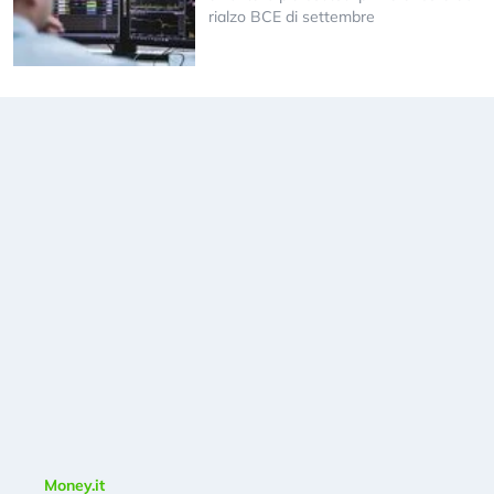
rialzo BCE di settembre
Money.it