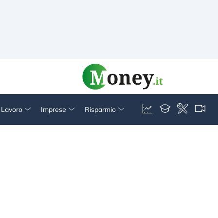
& Lavoro
Imprese
Risparmio