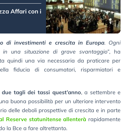
za Affari con i
o di investimenti e crescita in Europa
. Ogni
e in una situazione di grave svantaggio”
, ha
esta quindi una via necessaria da praticare per
lla fiducia di consumatori, risparmiatori e
i
due tagli dei tassi quest’anno
, a settembre e
na buona possibilità per un ulteriore intervento
io delle deboli prospettive di crescita e in parte
al Reserve statunitense allenterà
rapidamente
do la Bce a fare altrettanto.