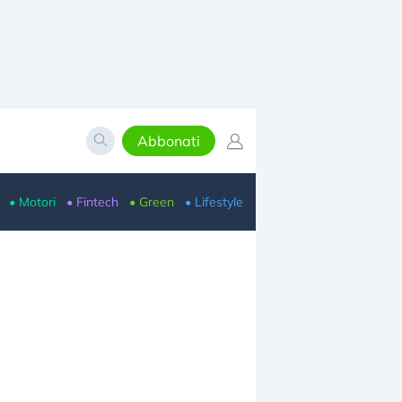
Abbonati
• Motori
• Fintech
• Green
• Lifestyle