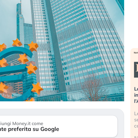
sa più
Russia e Cina pronti a spegnere
L
’America sta
Starlink. Gli investitori stanno
i
l 2008?
sottovalutando il rischio?
l
 cresce, ma è
Gli investitori tech continuano a
L
dall’economia
ignorare il rischio geopolitico: il (…)
s
iungi Money.it come
c
te preferita su Google
17 luglio 2026
9 