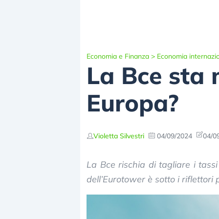
Economia e Finanza
>
Economia internazi
La Bce sta 
Europa?
Violetta Silvestri
04/09/2024
04/0
La Bce rischia di tagliare i tas
dell’Eurotower è sotto i riflettor