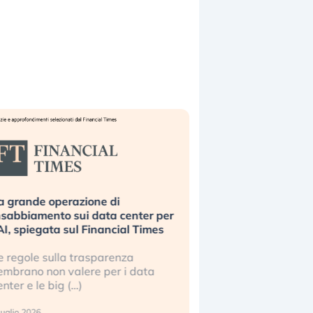
a grande operazione di
Bending Spoons non 
nsabbiamento sui data center per
la tecnologia europe
’AI, spiegata sul Financial Times
scalare?
e regole sulla trasparenza
Perché gli americani e 
embrano non valere per i data
stanno superando in 
enter e le big (…)
2 luglio 2026
luglio 2026