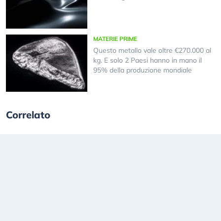
MATERIE PRIME
Questo metallo vale oltre €270.000 al
kg. E solo 2 Paesi hanno in mano il
95% della produzione mondiale
Correlato