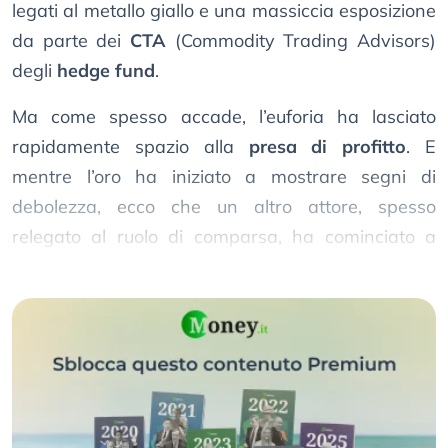
legati al metallo giallo e una massiccia esposizione
da parte dei
CTA
(Commodity Trading Advisors)
degli
hedge fund
.
Ma come spesso accade, l’euforia ha lasciato
rapidamente spazio alla
presa di profitto
. E
mentre l’oro ha iniziato a mostrare segni di
debolezza, ecco che un altro attore, spesso
relegato al ruolo di comparsa, ha cominciato a
prendersi la scena:
l’argento
.