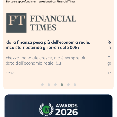
Russia e Cina pronti a spegnere Starlink. Gli
investitori stanno sottovalutando il rischio?
Gli investitori tech continuano a ignorare il rischio
geopolitico: il (…)
17 luglio 2026