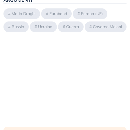
ARGOMENTI
#
Mario Draghi
#
Eurobond
#
Europa (UE)
#
Russia
#
Ucraina
#
Guerra
#
Governo Meloni