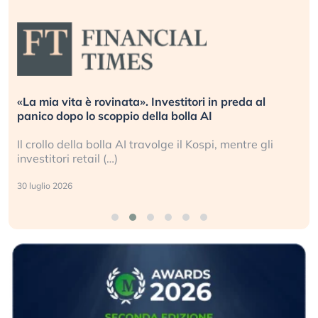
«La mia vita è rovinata». Investitori in preda al
panico dopo lo scoppio della bolla AI
Il crollo della bolla AI travolge il Kospi, mentre gli
investitori retail (…)
30 luglio 2026