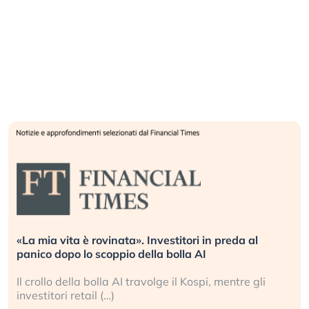
vestitori in preda al
Quando la finanza pesa più d
la bolla AI
L’America sta ripetendo gli e
olge il Kospi, mentre gli
La ricchezza mondiale cresce
sganciata dall’economia reale