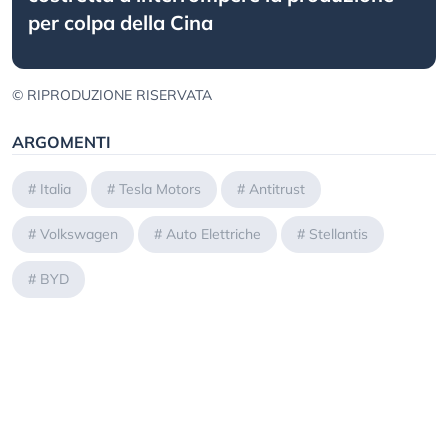
per colpa della Cina
© RIPRODUZIONE RISERVATA
ARGOMENTI
#
Italia
#
Tesla Motors
#
Antitrust
#
Volkswagen
#
Auto Elettriche
#
Stellantis
#
BYD