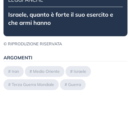
Israele, quanto è forte il suo esercito e
che armi hanno
© RIPRODUZIONE RISERVATA
ARGOMENTI
#
Iran
#
Medio Oriente
#
Israele
#
Terza Guerra Mondiale
#
Guerra