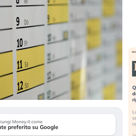
eme alla
«La mia vita è rovinata». Investitori
Q
uidando il
in preda al panico dopo lo scoppio
d
della bolla AI
r
finalmente
Il crollo della bolla AI travolge il
L
tanchezza
Kospi, mentre gli investitori retail (…)
s
iungi Money.it come
r
te preferita su Google
30 luglio 2026
24