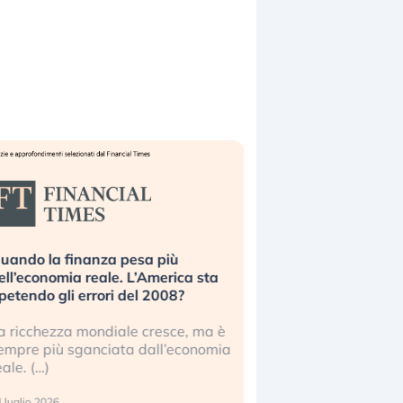
uando la finanza pesa più
Russia e Cina pronti
ell’economia reale. L’America sta
Starlink. Gli investit
ipetendo gli errori del 2008?
sottovalutando il ris
a ricchezza mondiale cresce, ma è
Gli investitori tech c
empre più sganciata dall’economia
ignorare il rischio geop
eale. (…)
17 luglio 2026
 luglio 2026