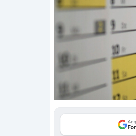
Dalle valutazioni estr
correzione. Cosa sta g
repricing degli asset?
Gli investitori stanno 
mostrando segni di s
Agg
verso le (…)
Fon
3 agosto 2026