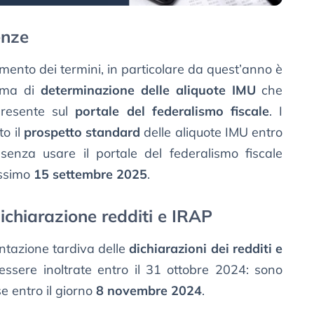
enze
amento dei termini, in particolare da quest’anno è
tema di
determinazione delle aliquote IMU
che
 presente sul
portale del federalismo fiscale
. I
o il
prospetto standard
delle aliquote IMU entro
enza usare il portale del federalismo fiscale
ossimo
15 settembre 2025
.
ichiarazione redditi e IRAP
ntazione tardiva delle
dichiarazioni dei redditi e
sere inoltrate entro il 31 ottobre 2024: sono
e entro il giorno
8 novembre 2024
.