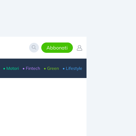
Abbonati
• Motori
• Fintech
• Green
• Lifestyle