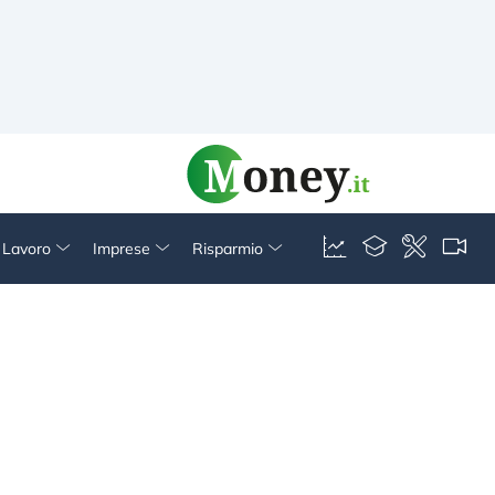
& Lavoro
Imprese
Risparmio