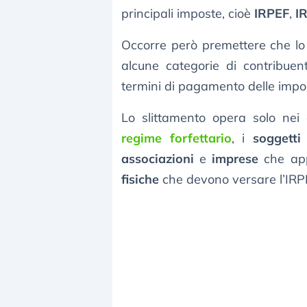
principali imposte, cioè
IRPEF
,
I
Occorre però premettere che lo
alcune categorie di contribuen
termini di pagamento delle impos
Lo slittamento opera solo nei c
regime forfettario
, i
soggetti
associazioni
e
imprese
che app
fisiche
che devono versare l’IRPE