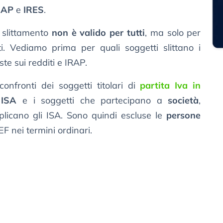
RAP
e
IRES
.
 slittamento
non è valido per tutti
, ma solo per
ti. Vediamo prima per quali soggetti slittano i
te sui redditi e IRAP.
onfronti dei soggetti titolari di
partita Iva in
 ISA
e i soggetti che partecipano a
società
,
licano gli ISA. Sono quindi escluse le
persone
F nei termini ordinari.