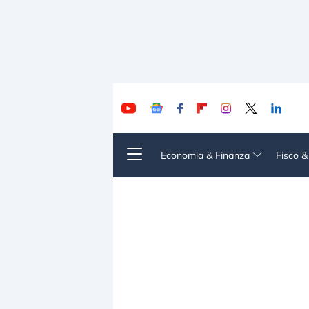
Economia & Finanza
Fisco 