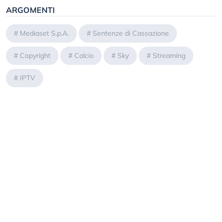
ARGOMENTI
#
Mediaset S.p.A.
#
Sentenze di Cassazione
#
Copyright
#
Calcio
#
Sky
#
Streaming
#
IPTV