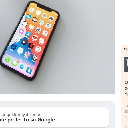
eme alla
«La mia vita è rovinata». Investitori
Q
uidando il
in preda al panico dopo lo scoppio
d
della bolla AI
r
finalmente
Il crollo della bolla AI travolge il
L
tanchezza
Kospi, mentre gli investitori retail (…)
s
iungi Money.it come
r
te preferita su Google
30 luglio 2026
24