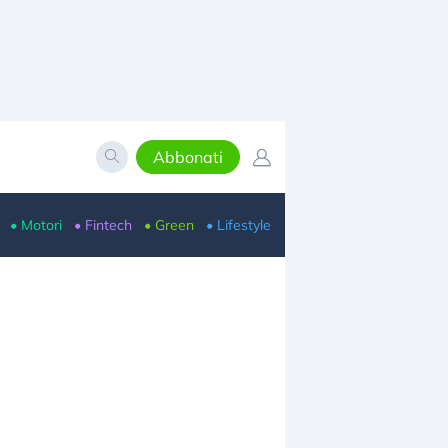
Abbonati
• Motori
• Fintech
• Green
• Lifestyle