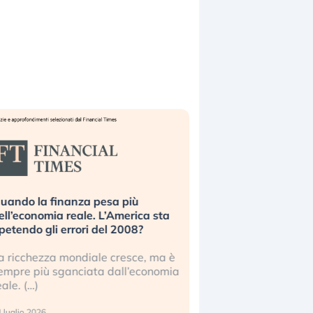
uando la finanza pesa più
Russia e Cina pronti
ell’economia reale. L’America sta
Starlink. Gli investit
ipetendo gli errori del 2008?
sottovalutando il ris
a ricchezza mondiale cresce, ma è
Gli investitori tech c
empre più sganciata dall’economia
ignorare il rischio geop
eale. (…)
17 luglio 2026
 luglio 2026