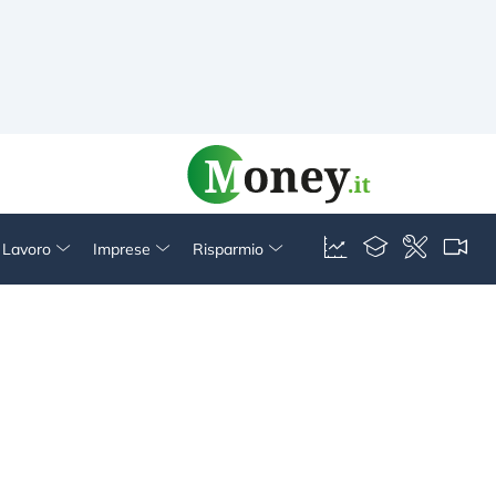
& Lavoro
Imprese
Risparmio