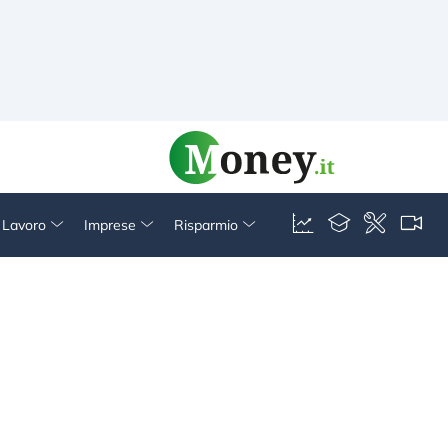
& Lavoro
Imprese
Risparmio