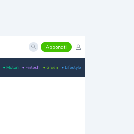
Abbonati
• Motori
• Fintech
• Green
• Lifestyle