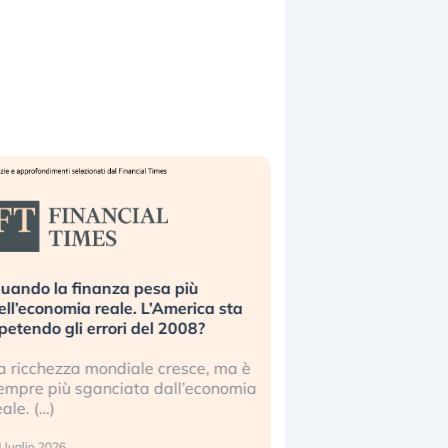
uando la finanza pesa più
Russia e Cina pronti
ell’economia reale. L’America sta
Starlink. Gli investit
ipetendo gli errori del 2008?
sottovalutando il ris
a ricchezza mondiale cresce, ma è
Gli investitori tech c
empre più sganciata dall’economia
ignorare il rischio geop
eale. (…)
17 luglio 2026
 luglio 2026