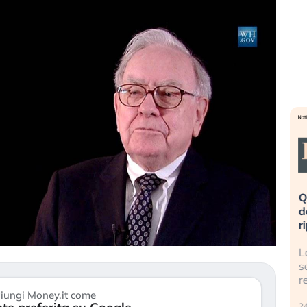
eme alla
«La mia vita è rovinata». Investitori
Q
uidando il
in preda al panico dopo lo scoppio
d
della bolla AI
r
finalmente
Il crollo della bolla AI travolge il
L
tanchezza
Kospi, mentre gli investitori retail (…)
s
r
30 luglio 2026
iungi Money.it come
24