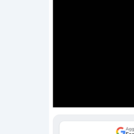
Dalle valutazioni estr
correzione. Cosa sta g
repricing degli asset?
Gli investitori stanno 
mostrando segni di s
verso le (…)
Agg
3 agosto 2026