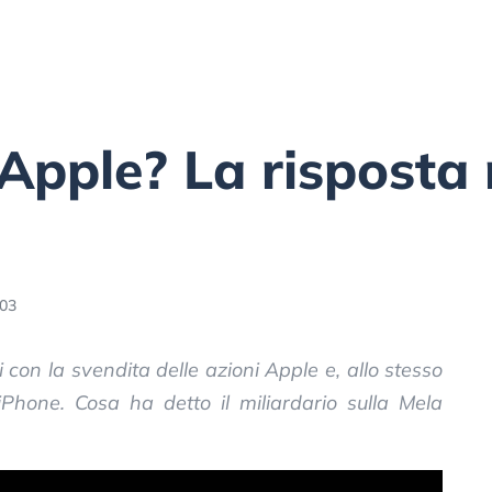
n Apple? La risposta
:03
i con la svendita delle azioni Apple e, allo stesso
’iPhone. Cosa ha detto il miliardario sulla Mela