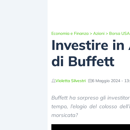
Economia e Finanza
>
Azioni
>
Borsa USA
Investire i
di Buffett
Violetta Silvestri
6 Maggio 2024 - 13
Buffett ha sorpreso gli investitor
tempo, l’elogio del colosso dell
morsicata?