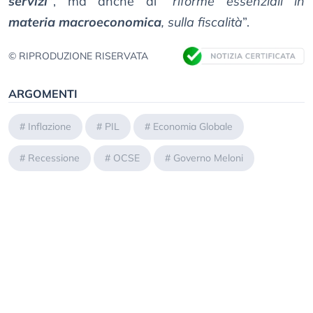
servizi
”
, ma anche di “
riforme essenziali in
materia macroeconomica
, sulla fiscalità
”.
© RIPRODUZIONE RISERVATA
ARGOMENTI
#
Inflazione
#
PIL
#
Economia Globale
#
Recessione
#
OCSE
#
Governo Meloni