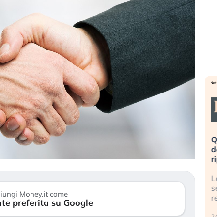
eme alla
«La mia vita è rovinata». Investitori
Q
uidando il
in preda al panico dopo lo scoppio
d
della bolla AI
r
finalmente
Il crollo della bolla AI travolge il
L
tanchezza
Kospi, mentre gli investitori retail (…)
s
iungi Money.it come
r
te preferita su Google
30 luglio 2026
24