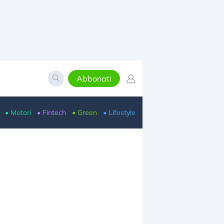
Abbonati
• Motori
• Fintech
• Green
• Lifestyle