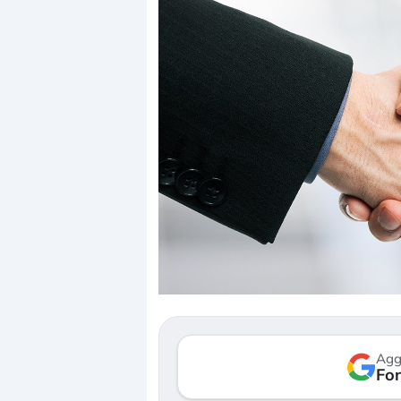
Dalle valutazioni estr
correzione. Cosa sta g
repricing degli asset?
Gli investitori stanno 
mostrando segni di s
Agg
verso le (…)
Fon
3 agosto 2026