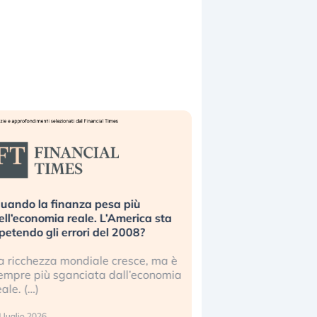
uando la finanza pesa più
Russia e Cina pronti
ell’economia reale. L’America sta
Starlink. Gli investit
ipetendo gli errori del 2008?
sottovalutando il ris
a ricchezza mondiale cresce, ma è
Gli investitori tech c
empre più sganciata dall’economia
ignorare il rischio geop
eale. (…)
17 luglio 2026
 luglio 2026