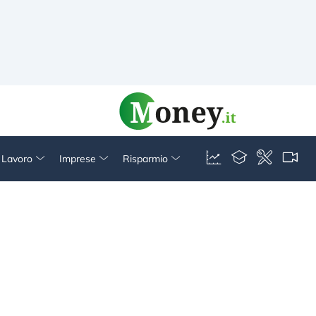
& Lavoro
Imprese
Risparmio