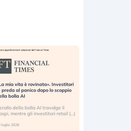
La mia vita è rovinata». Investitori
Quando la finanza p
n preda al panico dopo lo scoppio
dell’economia reale. 
ella bolla AI
ripetendo gli errori 
l crollo della bolla AI travolge il
La ricchezza mondial
ospi, mentre gli investitori retail (…)
sempre più sganciata
reale. (…)
 luglio 2026
24 luglio 2026