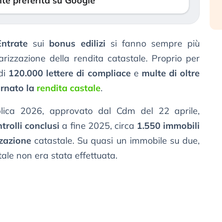
te preferita su Google
Entrate
sui
bonus edilizi
si fanno sempre più
larizzazione della rendita catastale. Proprio per
 di
120.000 lettere di compliace
e
multe di oltre
rnato la
rendita castale
.
lica 2026, approvato dal Cdm del 22 aprile,
trolli conclusi
a fine 2025, circa
1.550 immobili
zazione
catastale. Su quasi un immobile su due,
tale non era stata effettuata.