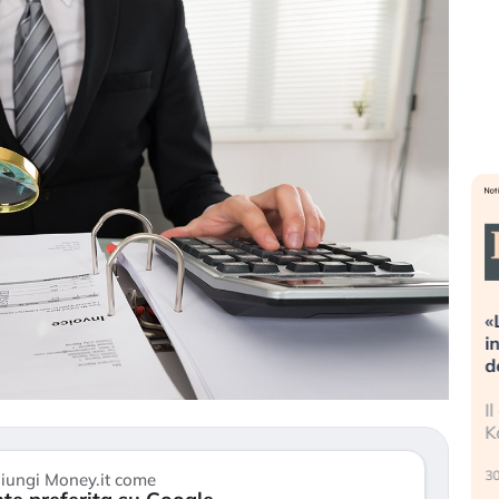
Dalle valutazioni estreme alla
«
correzione. Cosa sta guidando il
i
repricing degli asset?
d
Gli investitori stanno finalmente
I
mostrando segni di stanchezza
K
verso le (…)
30
iungi Money.it come
3 agosto 2026