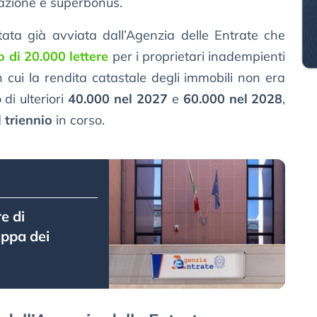
azione e superbonus.
tata già avviata dall’Agenzia delle Entrate che
io di 20.000 lettere
per i proprietari inadempienti
n cui la rendita catastale degli immobili non era
 di ulteriori
40.000 nel 2027
e
60.000 nel 2028
,
 triennio
in corso.
re di
appa dei