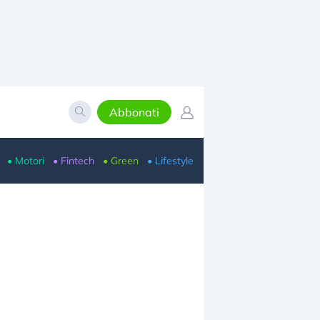
Abbonati
• Motori
• Fintech
• Green
• Lifestyle