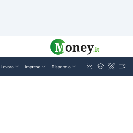
& Lavoro
Imprese
Risparmio