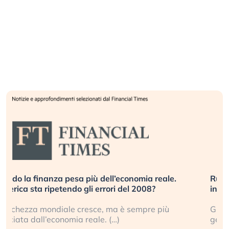
Russia e Cina pronti a spegnere Starlink. Gli
investitori stanno sottovalutando il rischio?
Gli investitori tech continuano a ignorare il rischio
geopolitico: il (…)