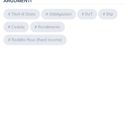
ARGOMENTI
#
Titoli di Stato
#
Obbligazioni
#
BoT
#
Btp
#
Cedola
#
Rendimento
#
Reddito fisso (fixed income)