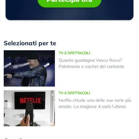
Selezionati per te
TV E SPETTACOLI
Quanto guadagna Vasco Rossi?
Patrimonio e cachet del cantante
TV E SPETTACOLI
Netflix chiude una delle sue serie più
amate. La stagione 4 sarà l’ultima