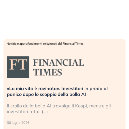
vita è rovinata». Investitori in preda al
Quando la
dopo lo scoppio della bolla AI
L’America 
o della bolla AI travolge il Kospi, mentre gli
La ricche
ori retail (…)
sganciata 
2026
24 luglio 202