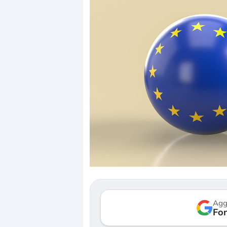
Dalle valutazioni estr
correzione. Cosa sta g
repricing degli asset?
Gli investitori stanno 
mostrando segni di s
Agg
verso le (…)
Fon
3 agosto 2026