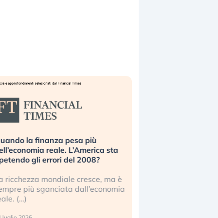
uando la finanza pesa più
Russia e Cina pronti
ell’economia reale. L’America sta
Starlink. Gli investit
ipetendo gli errori del 2008?
sottovalutando il ris
a ricchezza mondiale cresce, ma è
Gli investitori tech c
empre più sganciata dall’economia
ignorare il rischio geop
eale. (…)
17 luglio 2026
 luglio 2026