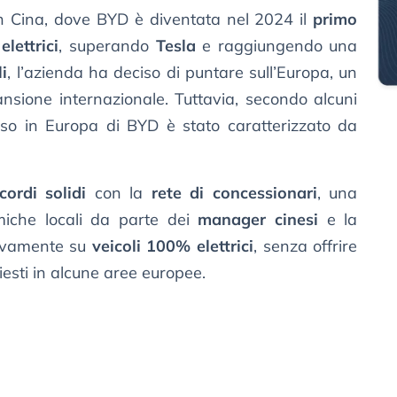
in Cina, dove BYD è diventata nel 2024 il
primo
lettrici
, superando
Tesla
e raggiungendo una
li
, l’azienda ha deciso di puntare sull’Europa, un
nsione internazionale. Tuttavia, secondo alcuni
resso in Europa di BYD è stato caratterizzato da
ordi solidi
con la
rete di concessionari
, una
iche locali da parte dei
manager cinesi
e la
usivamente su
veicoli 100% elettrici
, senza offrire
hiesti in alcune aree europee.