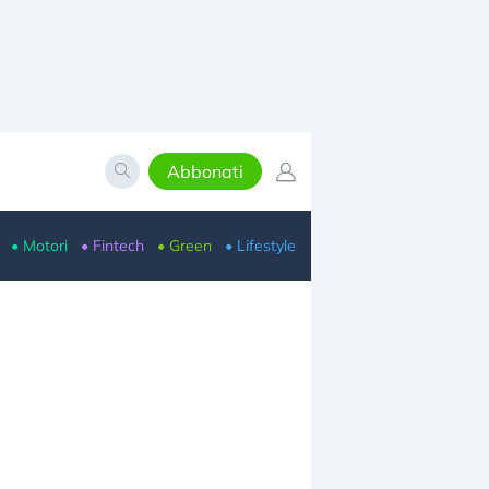
Abbonati
• Motori
• Fintech
• Green
• Lifestyle