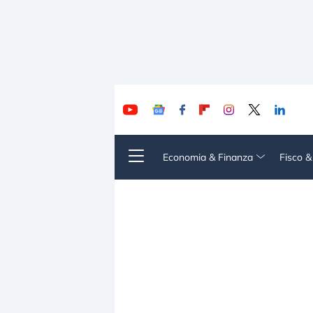
Economia & Finanza
Fisco 