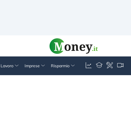
& Lavoro
Imprese
Risparmio