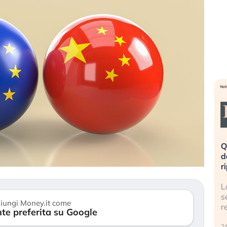
eme alla
«La mia vita è rovinata». Investitori
Q
uidando il
in preda al panico dopo lo scoppio
d
della bolla AI
r
finalmente
Il crollo della bolla AI travolge il
L
tanchezza
Kospi, mentre gli investitori retail (…)
s
iungi Money.it come
r
te preferita su Google
30 luglio 2026
24