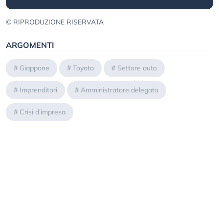
© RIPRODUZIONE RISERVATA
ARGOMENTI
#
Giappone
#
Toyota
#
Settore auto
#
Imprenditori
#
Amministratore delegato
#
Crisi d’impresa