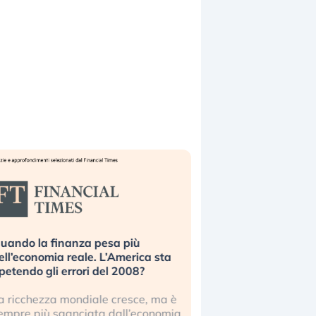
o la finanza pesa più
Russia e Cina pronti a s
economia reale. L’America sta
Starlink. Gli investitori s
endo gli errori del 2008?
sottovalutando il rischio?
cchezza mondiale cresce, ma è
Gli investitori tech conti
e più sganciata dall’economia
ignorare il rischio geopoliti