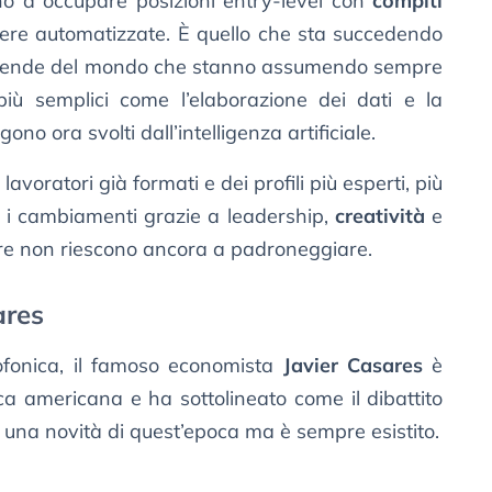
no a occupare posizioni entry-level con
compiti
sere automatizzate. È quello che sta succedendo
 aziende del mondo che stanno assumendo sempre
più semplici come l’elaborazione dei dati e la
no ora svolti dall’intelligenza artificiale.
lavoratori già formati e dei profili più esperti, più
 i cambiamenti grazie a leadership,
creatività
e
ware non riescono ancora a padroneggiare.
ares
ofonica, il famoso economista
Javier Casares
è
ca americana e ha sottolineato come il dibattito
 è una novità di quest’epoca ma è sempre esistito.