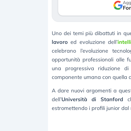
Agg
verso le (…)
Fon
3 agosto 2026
Uno dei temi più dibattuti in qu
lavoro
ed evoluzione dell’
intel
celebrano l’evoluzione tecnol
opportunità professionali alle f
una progressiva riduzione di 
componente umana con quella di
A dare nuovi argomenti a quest
dell’
Università di Stanford
ch
estromettendo i profili junior dal