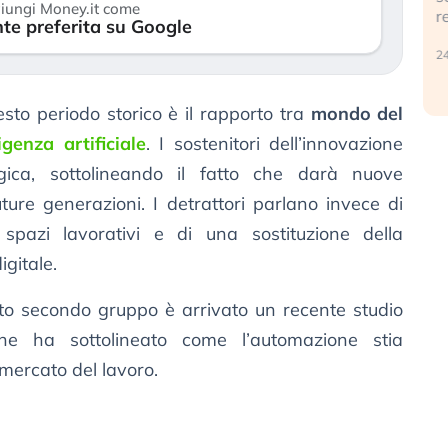
iungi Money.it come
reale.
te preferita su Google
30 luglio 2026
24 lugl
esto periodo storico è il rapporto tra
mondo del
ligenza artificiale
. I sostenitori dell’innovazione
ogica, sottolineando il fatto che darà nuove
uture generazioni. I detrattori parlano invece di
spazi lavorativi e di una sostituzione della
gitale.
o secondo gruppo è arrivato un recente studio
e ha sottolineato come l’automazione stia
 mercato del lavoro.