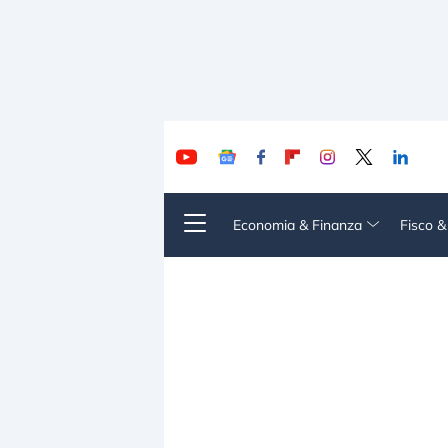
Economia & Finanza
Fisco 