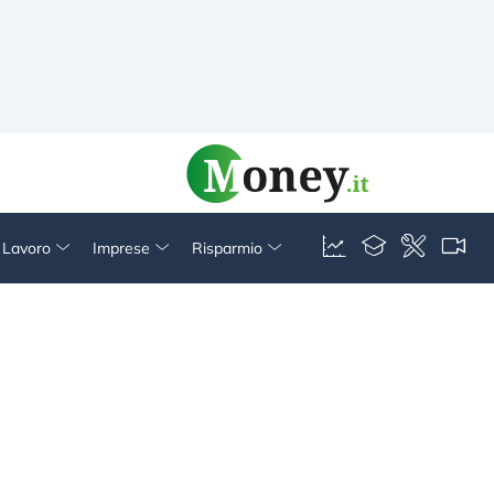
& Lavoro
Imprese
Risparmio