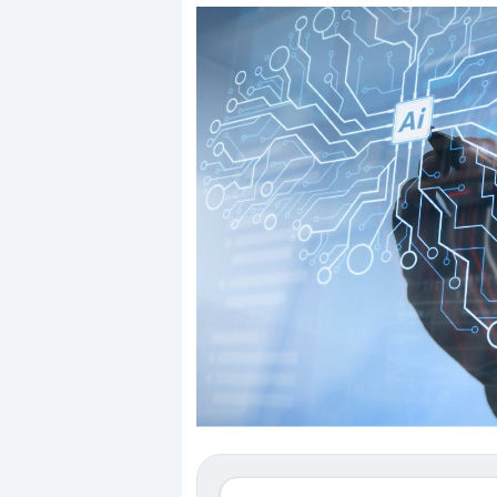
Dalle valutazioni estreme 
correzione. Cosa sta guida
repricing degli asset?
Gli investitori stanno fina
mostrando segni di stanc