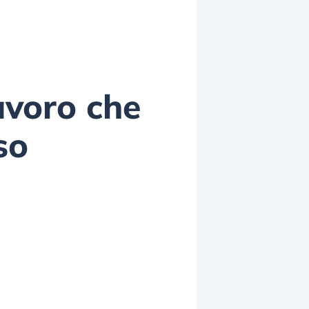
lavoro che
so