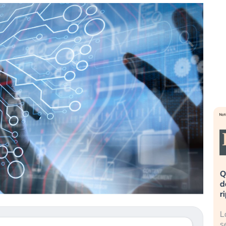
alla
«La mia vita è rovinata». Investitori
Quand
ndo il
in preda al panico dopo lo scoppio
dell’
della bolla AI
ripet
lmente
Il crollo della bolla AI travolge il
La ri
hezza
Kospi, mentre gli investitori retail (…)
sempr