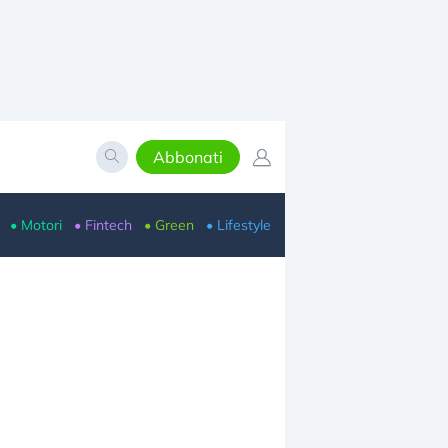
Abbonati
• Motori
• Fintech
• Green
• Lifestyle