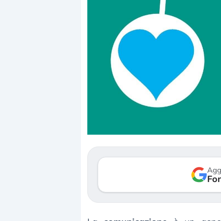
Dalle valutazioni estr
correzione. Cosa sta g
repricing degli asset?
Gli investitori stanno 
mostrando segni di s
Agg
verso le (…)
Fon
3 agosto 2026