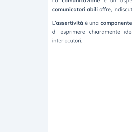
La
comunicazione
è un aspett
comunicatori abili
offre, indiscu
L’
assertività
è una
componente
di esprimere chiaramente ide
interlocutori.