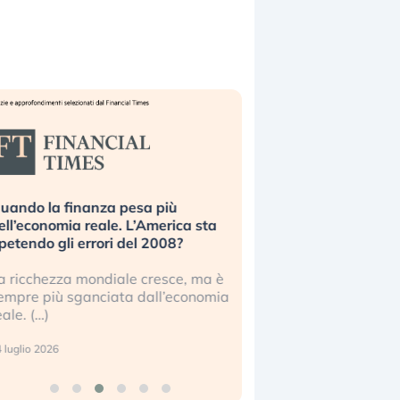
uando la finanza pesa più
Russia e Cina pronti
ell’economia reale. L’America sta
Starlink. Gli investit
ipetendo gli errori del 2008?
sottovalutando il ris
a ricchezza mondiale cresce, ma è
Gli investitori tech c
empre più sganciata dall’economia
ignorare il rischio geop
eale. (…)
17 luglio 2026
 luglio 2026