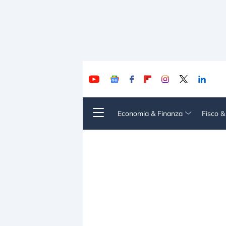
Economia & Finanza
Fisco 