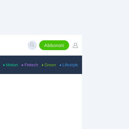
Abbonati
• Motori
• Fintech
• Green
• Lifestyle