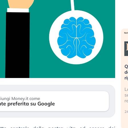
eme alla
«La mia vita è rovinata». Investitori
Q
uidando il
in preda al panico dopo lo scoppio
d
della bolla AI
r
finalmente
Il crollo della bolla AI travolge il
L
tanchezza
Kospi, mentre gli investitori retail (…)
s
iungi Money.it come
r
te preferita su Google
30 luglio 2026
24