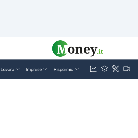
& Lavoro
Imprese
Risparmio