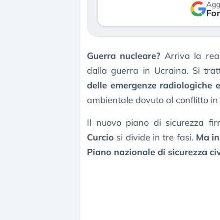
Agg
verso le (…)
Fon
3 agosto 2026
Guerra nucleare?
Arriva la reaz
dalla guerra in Ucraina. Si tra
delle emergenze radiologiche e
ambientale dovuto al conflitto in
Il nuovo piano di sicurezza fi
Curcio
si divide in tre fasi.
Ma in
Piano nazionale di sicurezza civ