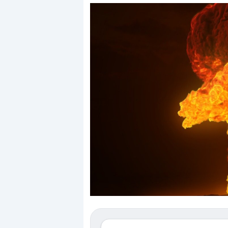
Dalle valutazioni estr
correzione. Cosa sta g
repricing degli asset?
Gli investitori stanno 
mostrando segni di s