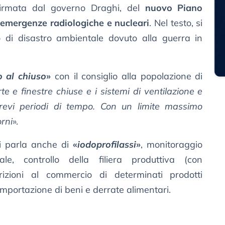
firmata dal governo Draghi, del
nuovo Piano
e emergenze radiologiche e nucleari
. Nel testo, si
so di disastro ambientale dovuto alla guerra in
o al chiuso
»
con il consiglio alla popolazione di
te e finestre chiuse e i sistemi di ventilazione e
revi periodi di tempo. Con un limite massimo
rni
».
si parla anche di
«
iodoprofilassi
»
, monitoraggio
le, controllo della filiera produttiva (con
trizioni al commercio di determinati prodotti
’importazione di beni e derrate alimentari.