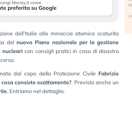
iungi Money.it come
r
te preferita su Google
30 luglio 2026
24
ione dell’Italia alla minaccia atomica scaturita
tta del
nuovo Piano nazionale per la gestione
 nucleari
con consigli pratici in caso di disastro
 corso.
rmato dal capo della Protezione Civile
Fabrizio
 cosa consiste esattamente?
. Previsto anche un
ile
. Entriamo nel dettaglio.