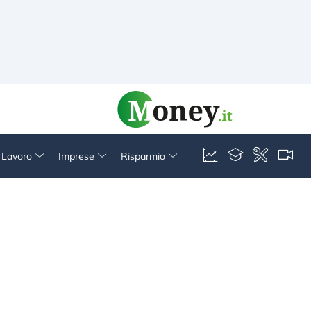
& Lavoro
Imprese
Risparmio