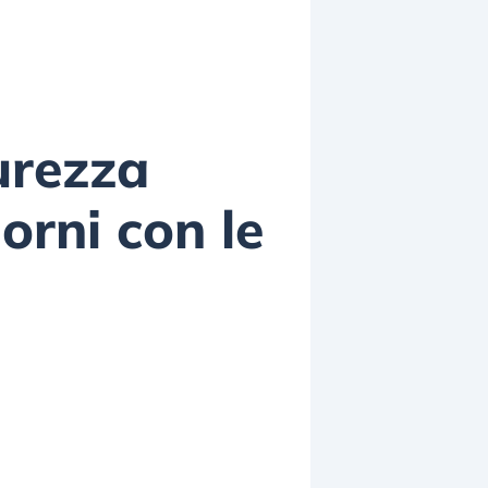
curezza
iorni con le