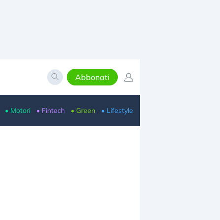
Abbonati
• Motori
• Fintech
• Green
• Lifestyle