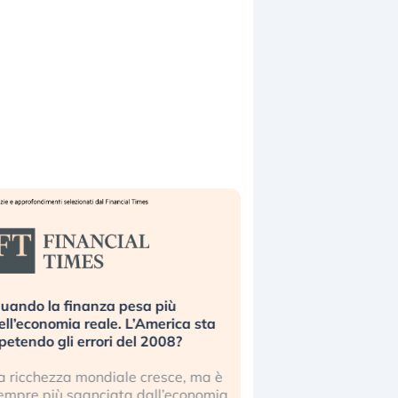
uando la finanza pesa più
Russia e Cina pronti
ell’economia reale. L’America sta
Starlink. Gli investit
ipetendo gli errori del 2008?
sottovalutando il ris
a ricchezza mondiale cresce, ma è
Gli investitori tech c
empre più sganciata dall’economia
ignorare il rischio geop