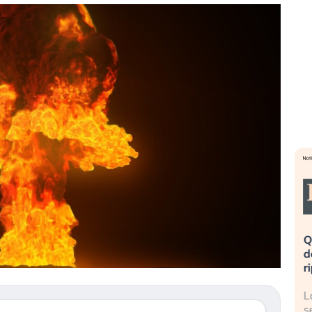
eme alla
«La mia vita è rovinata». Investitori
Q
uidando il
in preda al panico dopo lo scoppio
d
della bolla AI
r
finalmente
Il crollo della bolla AI travolge il
L
tanchezza
Kospi, mentre gli investitori retail (…)
s