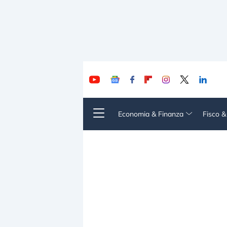
Economia & Finanza
Fisco 