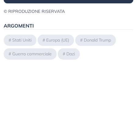
© RIPRODUZIONE RISERVATA
ARGOMENTI
#
Stati Uniti
#
Europa (UE)
#
Donald Trump
#
Guerra commerciale
#
Dazi